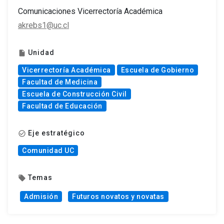
Comunicaciones Vicerrectoría Académica
akrebs1@uc.cl
Unidad
insert_drive_file
Vicerrectoría Académica
Escuela de Gobierno
Facultad de Medicina
Escuela de Construcción Civil
Facultad de Educación
Eje estratégico
check_circle_outline
Comunidad UC
Temas
local_offer
Admisión
Futuros novatos y novatas