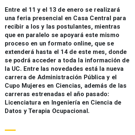
Universidad
Entre el 11 y el 13 de enero se realizará
una feria presencial en Casa Central para
keyboard_arrow_down
Información para
recibir a los y las postulantes, mientras
que en paralelo se apoyará este mismo
Futuros estudiantes
Go to english site
launch
proceso en un formato online, que se
Estudiantes
ACCESOS DIRECTOS
extenderá hasta el 14 de este mes, donde
se podrá acceder a toda la información de
Admisión
launch
Académicos
la UC. Entre las novedades está la nueva
Mi Cuenta UC
launch
carrera de Administración Pública y el
Personal
Cupo Mujeres en Ciencias, además de las
Correo UC
launch
launch
carreras estrenadas el año pasado:
Alumni
Licenciatura en Ingeniería en Ciencia de
Mi Portal UC
launch
Padres y familia
Datos y Terapia Ocupacional.
Medios
Biblioteca
launch
launch
Vecinos
Donaciones
launch