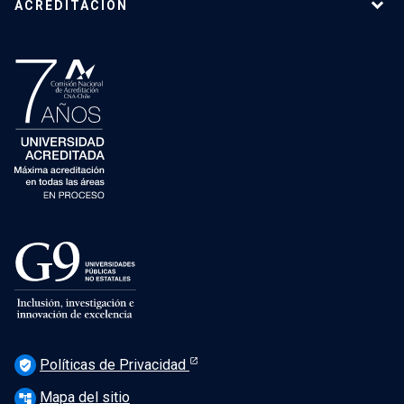
ACREDITACIÓN
Políticas de Privacidad
verified_user
Mapa del sitio
account_tree