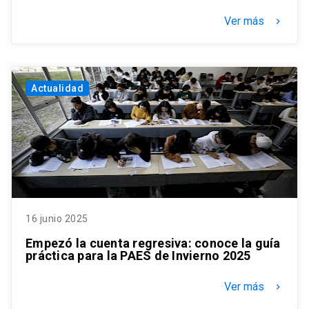
Ver más
keyboard_arrow_right
Actualidad
16 junio 2025
Empezó la cuenta regresiva: conoce la guía
práctica para la PAES de Invierno 2025
Ver más
keyboard_arrow_right