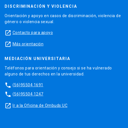
DISCRIMINACIÓN Y VIOLENCIA
Orientación y apoyo en casos de discriminación, violencia de
género o violencia sexual.
launch
Contacto para apoyo
launch
Más orientación
MEDIACIÓN UNIVERSITARIA
Teléfonos para orientación y consejo si se ha vulnerado
alguno de tus derechos en la universidad.
phone
(56)95504 1691
phone
(56)95504 1247
launch
Ir a la Oficina de Ombuds UC