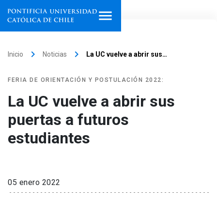
Inicio
keyboard_arrow_right
keyboard_arrow_right
Inicio
Noticias
La UC vuelve a abrir sus…
Programas de estudio
FERIA DE ORIENTACIÓN Y POSTULACIÓN 2022:
Facultades, escuelas e
La UC vuelve a abrir sus
institutos
puertas a futuros
Investigación
estudiantes
Internacionalización
launch
Extensión
05 enero 2022
Vinculación