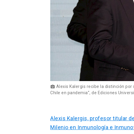
Alexis Kalergis recibe la distinción por
photo_camera
Chile en pandemia”, de Ediciones Univers
Alexis Kalergis, profesor titular d
Milenio en Inmunología e Inmunot