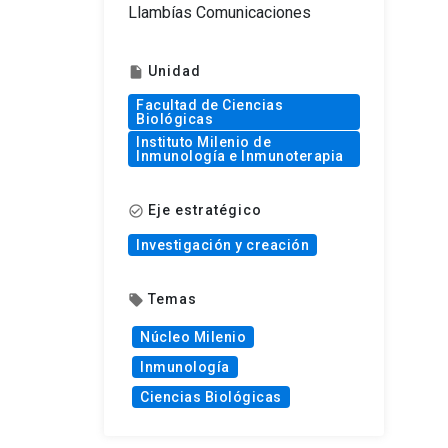
Llambías Comunicaciones
Unidad
insert_drive_file
Facultad de Ciencias
Biológicas
Instituto Milenio de
Inmunología e Inmunoterapia
Eje estratégico
check_circle_outline
Investigación y creación
Temas
local_offer
Núcleo Milenio
Inmunología
Ciencias Biológicas