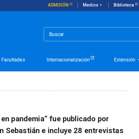
ADMISIÓN
Medios
arrow_drop_down
Biblioteca
n como uno de los protagonistas de libro sobre Covid-19
e distinción como uno de 
o sobre Covid-19
Facultades
Internacionalización
Extensión
arrow_d
e en pandemia” fue publicado por
n Sebastián e incluye 28 entrevistas