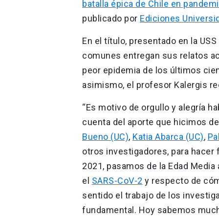
batalla épica de Chile en pandemi
publicado por
Ediciones Universi
En el título, presentado en la U
comunes entregan sus relatos acer
peor epidemia de los últimos cien
asimismo, el profesor Kalergis re
“Es motivo de orgullo y alegría ha
cuenta del aporte que hicimos des
Bueno (UC)
,
Katia Abarca (UC)
,
Pa
otros investigadores, para hacer f
2021, pasamos de la Edad Media 
el
SARS-CoV-2
y respecto de cómo
sentido el trabajo de los investi
fundamental. Hoy sabemos much