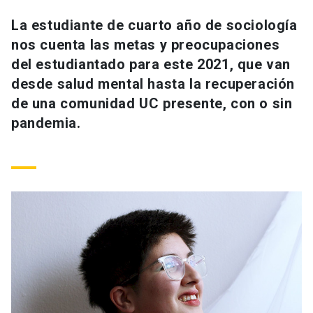
Universidad
La estudiante de cuarto año de sociología
nos cuenta las metas y preocupaciones
keyboard_arrow_down
Información para
del estudiantado para este 2021, que van
Futuros estudiantes
Go to english site
launch
desde salud mental hasta la recuperación
de una comunidad UC presente, con o sin
Estudiantes
ACCESOS DIRECTOS
pandemia.
Admisión
launch
Académicos
Mi Cuenta UC
launch
Personal
Correo UC
launch
launch
Alumni
Mi Portal UC
launch
Padres y familia
Medios
Biblioteca
launch
launch
Vecinos
Donaciones
launch