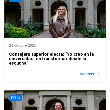
24 octubre 2025
Consejera superior electa: “Yo creo en la
universidad, en transformar desde la
escucha"
Ver más
keyboard_arrow_right
FEUC