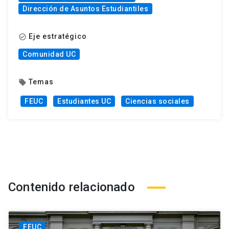
Dirección de Asuntos Estudiantiles
Eje estratégico
check_circle_outline
Comunidad UC
Temas
local_offer
FEUC
Estudiantes UC
Ciencias sociales
Contenido relacionado
FEUC