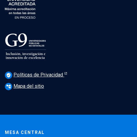
Políticas de Privacidad
verified_user
Mapa del sitio
account_tree
MESA CENTRAL