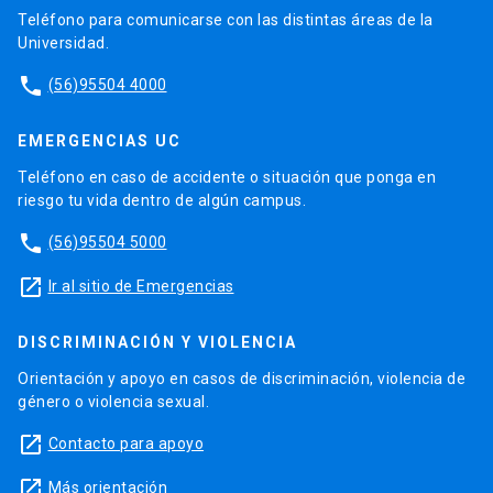
Teléfono para comunicarse con las distintas áreas de la
Universidad.
phone
(56)95504 4000
EMERGENCIAS UC
Teléfono en caso de accidente o situación que ponga en
riesgo tu vida dentro de algún campus.
phone
(56)95504 5000
launch
Ir al sitio de Emergencias
DISCRIMINACIÓN Y VIOLENCIA
Orientación y apoyo en casos de discriminación, violencia de
género o violencia sexual.
launch
Contacto para apoyo
launch
Más orientación