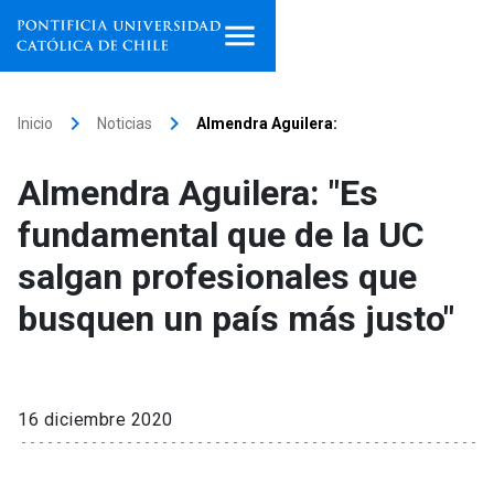
Inicio
keyboard_arrow_right
keyboard_arrow_right
Inicio
Noticias
Almendra Aguilera:
Programas de estudio
Almendra Aguilera: "Es
Facultades, escuelas e
fundamental que de la UC
institutos
salgan profesionales que
Investigación
busquen un país más justo"
Internacionalización
launch
Extensión
16 diciembre 2020
Vinculación