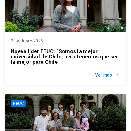
23 octubre 2025
Nueva líder FEUC: “Somos la mejor
universidad de Chile, pero tenemos que ser
la mejor para Chile"
Ver más
keyboard_arrow_right
FEUC