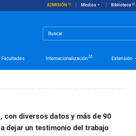
ADMISIÓN
Medios
arrow_drop_down
Biblioteca
ntan el libro "Aportes de la UC en tiempos de pandemia"
arias presentan el libro "
pandemia"
Facultades
Internacionalización
Extensión
arrow_d
s, con diversos datos y más de 90
ca dejar un testimonio del trabajo