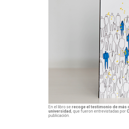
En el libro se
recoge el testimonio de más de
universidad
, que fueron entrevistadas por
C
publicación.