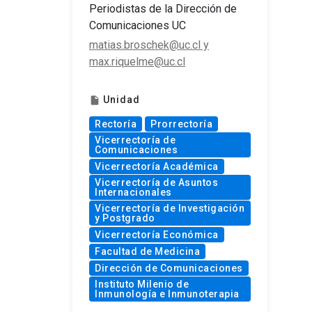
Periodistas de la Dirección de
Comunicaciones UC
matias.broschek@uc.cl y
max.riquelme@uc.cl
Unidad
insert_drive_file
Rectoría
Prorrectoría
Vicerrectoría de
Comunicaciones
Vicerrectoría Académica
Vicerrectoría de Asuntos
Internacionales
Vicerrectoría de Investigación
y Postgrado
Vicerrectoría Económica
Facultad de Medicina
Dirección de Comunicaciones
Instituto Milenio de
Inmunología e Inmunoterapia