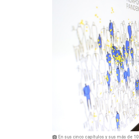
En sus cinco capítulos y sus más de 100
photo_camera