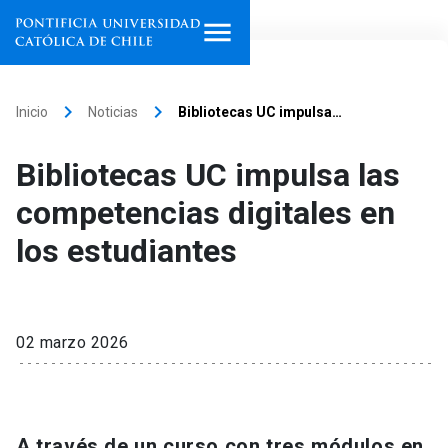
Inicio
keyboard_arrow_right
keyboard_arrow_right
Inicio
Noticias
Bibliotecas UC impulsa…
Programas de estudio
Bibliotecas UC impulsa las
Facultades, escuelas e
competencias digitales en
institutos
los estudiantes
Investigación
Internacionalización
launch
02 marzo 2026
Extensión
Vinculación
A través de un curso con tres módulos en