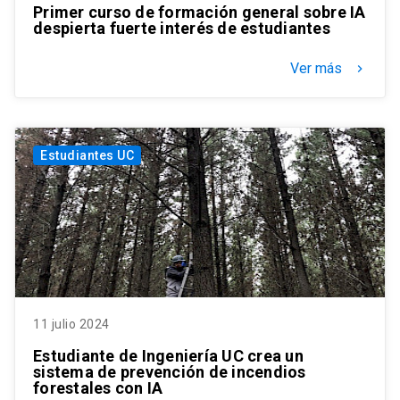
Primer curso de formación general sobre IA
despierta fuerte interés de estudiantes
Ver más
keyboard_arrow_right
Estudiantes UC
11 julio 2024
Estudiante de Ingeniería UC crea un
sistema de prevención de incendios
forestales con IA