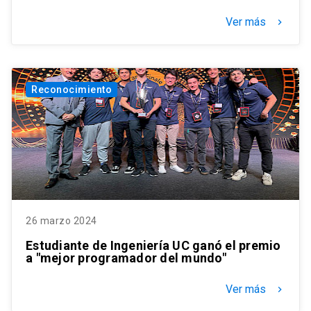
Ver más
keyboard_arrow_right
Reconocimiento
26 marzo 2024
Estudiante de Ingeniería UC ganó el premio
a "mejor programador del mundo"
Ver más
keyboard_arrow_right