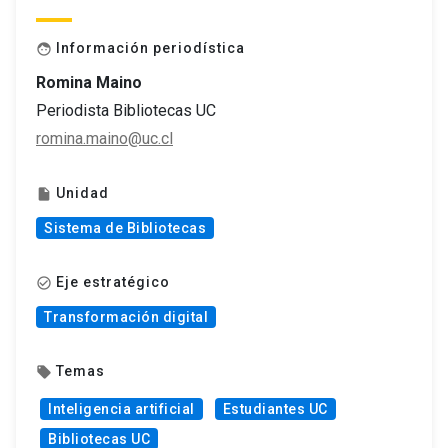
Información periodística
face
Romina Maino
Periodista Bibliotecas UC
romina.maino@uc.cl
Unidad
insert_drive_file
Sistema de Bibliotecas
Eje estratégico
check_circle_outline
Transformación digital
Temas
local_offer
Inteligencia artificial
Estudiantes UC
Bibliotecas UC