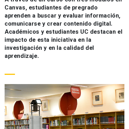
Universidad
Canvas, estudiantes de pregrado
aprenden a buscar y evaluar información,
keyboard_arrow_down
Información para
comunicarse y crear contenido digital.
Académicos y estudiantes UC destacan el
Futuros estudiantes
Go to english site
launch
impacto de esta iniciativa en la
Estudiantes
investigación y en la calidad del
ACCESOS DIRECTOS
aprendizaje.
Admisión
launch
Académicos
Mi Cuenta UC
launch
Personal
Correo UC
launch
launch
Alumni
Mi Portal UC
launch
Padres y familia
Medios
Biblioteca
launch
launch
Vecinos
Donaciones
launch