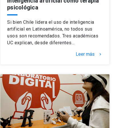
inteligencia artificial como terapia
psicológica
Si bien Chile lidera el uso de inteligencia
artificial en Latinoamérica, no todos sus
usos son recomendados. Tres académicas
UC explican, desde diferentes…
Leer más
keyboard_arrow_right