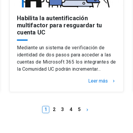
Habilita la autentificación
multifactor para resguardar tu
cuenta UC
Mediante un sistema de verificación de
identidad de dos pasos para acceder a las
cuentas de Microsoft 365 los integrantes de
la Comunidad UC podrán incrementar…
Leer más
keyboard_arrow_right
1
2
3
4
5
keyboard_arrow_right