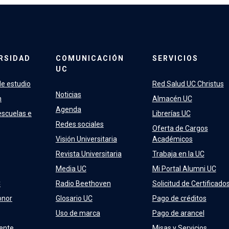
RSIDAD
COMUNICACIÓN
SERVICIOS
UC
e estudio
Red Salud UC Christus
Noticias
n
Almacén UC
Agenda
escuelas e
Librerías UC
Redes sociales
Oferta de Cargos
Visión Universitaria
Académicos
Revista Universitaria
Trabaja en la UC
Media UC
Mi Portal Alumni UC
C
Radio Beethoven
Solicitud de Certificado
onor
Glosario UC
Pago de créditos
Uso de marca
Pago de arancel
ente
Misas y Servicios