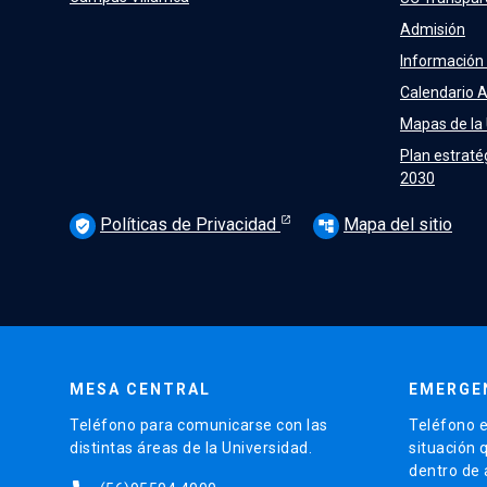
Admisión
Información
Calendario 
Mapas de la
Plan estraté
2030
Políticas de Privacidad
Mapa del sitio
verified_user
account_tree
MESA CENTRAL
EMERGE
Teléfono para comunicarse con las
Teléfono e
distintas áreas de la Universidad.
situación 
dentro de