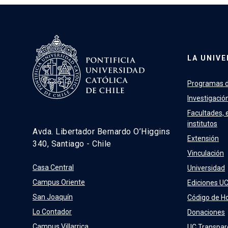
LA UNIVE
Programas d
Investigació
Facultades, 
institutos
Avda. Libertador Bernardo O’Higgins
Extensión
340, Santiago - Chile
Vinculación
Casa Central
Universidad
Campus Oriente
Ediciones U
San Joaquín
Código de H
Lo Contador
Donaciones
Campus Villarrica
UC Transpar