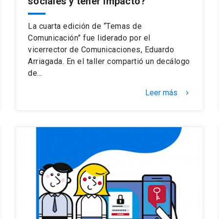
sociales y tener impacto?
La cuarta edición de “Temas de
Comunicación” fue liderado por el
vicerrector de Comunicaciones, Eduardo
Arriagada. En el taller compartió un decálogo
de…
Leer más
keyboard_arrow_right