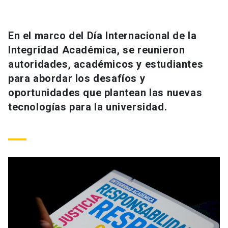
Universidad
keyboard_arrow_down
Información para
En el marco del Día Internacional de la
Integridad Académica, se reunieron
Futuros estudiantes
Go to english site
launch
autoridades, académicos y estudiantes
para abordar los desafíos y
Estudiantes
ACCESOS DIRECTOS
oportunidades que plantean las nuevas
Admisión
launch
tecnologías para la universidad.
Académicos
Mi Cuenta UC
launch
Personal
Correo UC
launch
launch
Alumni
Mi Portal UC
launch
Padres y familia
Medios
Biblioteca
launch
launch
Vecinos
Donaciones
launch