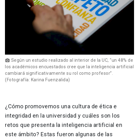
Según un estudio realizado al interior de la UC, "un 48% de
photo_camera
los académicos encuestados cree que la inteligencia artificial
cambiará significativamente su rol como profesor”.
(Fotografía: Karina Fuenzalida)
¿Cómo promovemos una cultura de ética e
integridad en la universidad y cuáles son los
retos que presenta la inteligencia artificial en
este ámbito? Estas fueron algunas de las