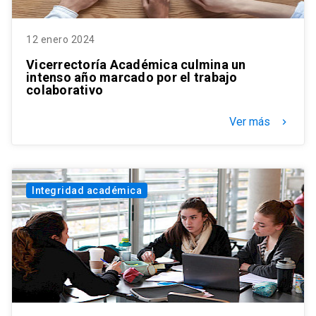
12 enero 2024
Vicerrectoría Académica culmina un
intenso año marcado por el trabajo
colaborativo
Ver más
keyboard_arrow_right
Integridad académica