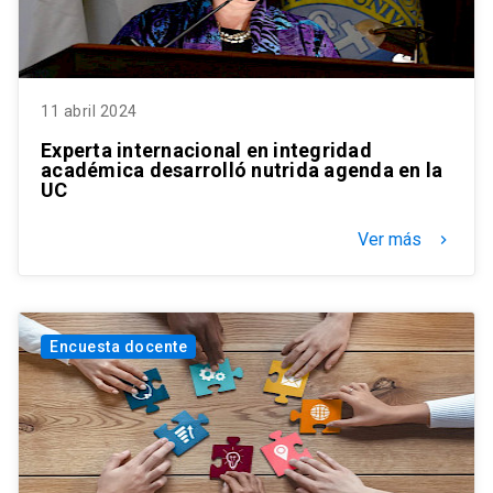
11 abril 2024
Experta internacional en integridad
académica desarrolló nutrida agenda en la
UC
Ver más
keyboard_arrow_right
Encuesta docente