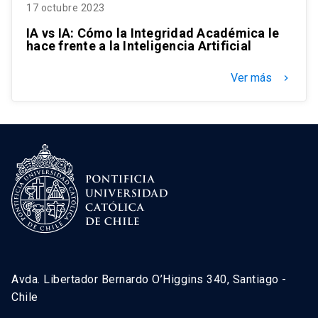
17 octubre 2023
IA vs IA: Cómo la Integridad Académica le
hace frente a la Inteligencia Artificial
Ver más
keyboard_arrow_right
Avda. Libertador Bernardo O’Higgins 340, Santiago -
Chile