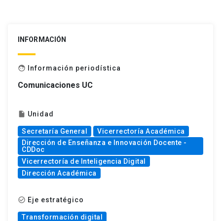
INFORMACIÓN
Información periodística
face
Comunicaciones UC
Unidad
insert_drive_file
Secretaría General
Vicerrectoría Académica
Dirección de Enseñanza e Innovación Docente -
CDDoc
Vicerrectoría de Inteligencia Digital
Dirección Académica
Eje estratégico
check_circle_outline
Transformación digital