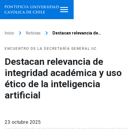
Inicio
keyboard_arrow_right
keyboard_arrow_right
Inicio
Noticias
Destacan relevancia de…
Programas de estudio
ENCUENTRO DE LA SECRETARÍA GENERAL UC
Facultades, escuelas e
Destacan relevancia de
institutos
integridad académica y uso
Investigación
ético de la inteligencia
Internacionalización
artificial
launch
Extensión
Vinculación
23 octubre 2025