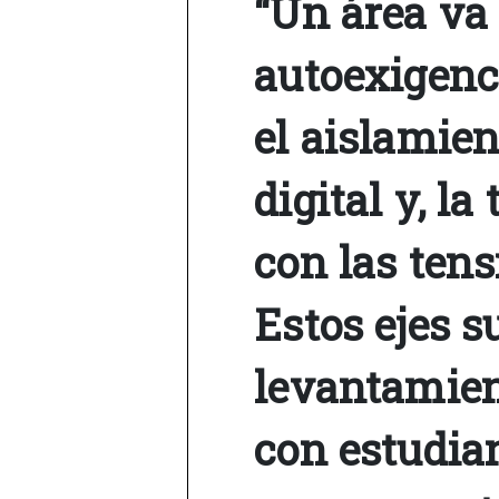
“Un área va 
autoexigenc
el aislamie
digital y, la
con las tens
Estos ejes s
levantamien
con estudian