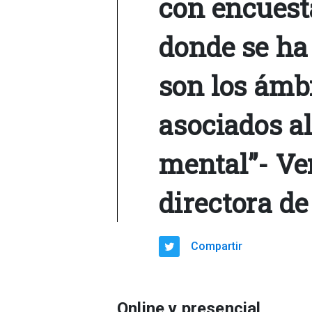
con encuesta
donde se ha
son los ámb
asociados al
mental”- Ve
directora d
Compartir
Online y presencial