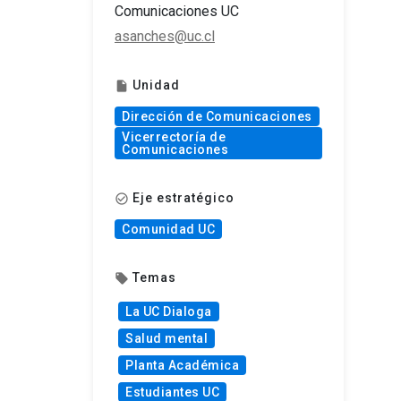
Comunicaciones UC
asanches@uc.cl
Unidad
insert_drive_file
Dirección de Comunicaciones
Vicerrectoría de
Comunicaciones
Eje estratégico
check_circle_outline
Comunidad UC
Temas
local_offer
La UC Dialoga
Salud mental
Planta Académica
Estudiantes UC