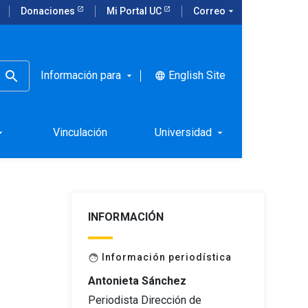
Donaciones
Mi Portal UC
Correo
arrow_drop_down
Información para
English Site
language
arrow_drop_down
l de La UC
Vinculación
Universidad
rop_down
arrow_drop_down
INFORMACIÓN
Información periodística
face
Antonieta Sánchez
Periodista Dirección de