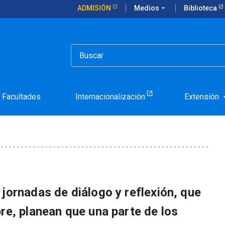
ADMISIÓN
Medios
arrow_drop_down
Biblioteca
l tema central de La UC Dialoga 2021
ntal" será el tema centra
Facultades
Internacionalización
Extensión
arrow_d
jornadas de diálogo y reflexión, que
re, planean que una parte de los