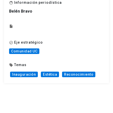
Información periodística
face
Belén Bravo
insert_drive_file
Eje estratégico
check_circle_outline
Comunidad UC
Temas
local_offer
Inauguración
Estética
Reconocimiento