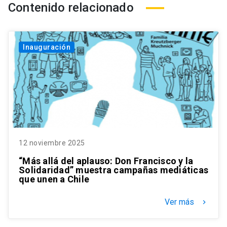
Contenido relacionado
Inauguración
12 noviembre 2025
“Más allá del aplauso: Don Francisco y la
Solidaridad” muestra campañas mediáticas
que unen a Chile
Ver más
keyboard_arrow_right