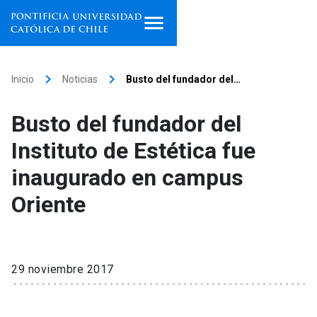
Inicio
keyboard_arrow_right
keyboard_arrow_right
Inicio
Noticias
Busto del fundador del…
Programas de estudio
Busto del fundador del
Facultades, escuelas e
Instituto de Estética fue
institutos
inaugurado en campus
Investigación
Oriente
Internacionalización
launch
Extensión
29 noviembre 2017
Vinculación