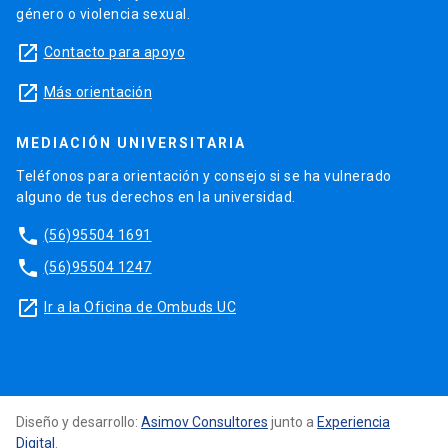
género o violencia sexual.
launch
Contacto para apoyo
launch
Más orientación
MEDIACIÓN UNIVERSITARIA
Teléfonos para orientación y consejo si se ha vulnerado
alguno de tus derechos en la universidad.
phone
(56)95504 1691
phone
(56)95504 1247
launch
Ir a la Oficina de Ombuds UC
Diseño y desarrollo:
Asimov Consultores
junto a
Experiencia
Digital
.