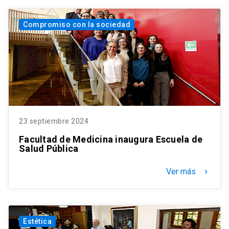
Compromiso con la sociedad
23 septiembre 2024
Facultad de Medicina inaugura Escuela de
Salud Pública
Ver más
keyboard_arrow_right
Estética