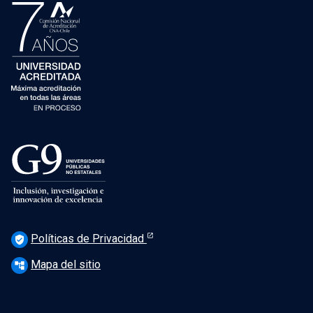
Políticas de Privacidad
verified_user
Mapa del sitio
account_tree