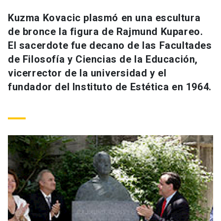
Universidad
Kuzma Kovacic plasmó en una escultura
de bronce la figura de Rajmund Kupareo.
keyboard_arrow_down
Información para
El sacerdote fue decano de las Facultades
Futuros estudiantes
Go to english site
launch
de Filosofía y Ciencias de la Educación,
vicerrector de la universidad y el
Estudiantes
ACCESOS DIRECTOS
fundador del Instituto de Estética en 1964.
Admisión
launch
Académicos
Mi Cuenta UC
launch
Personal
Correo UC
launch
launch
Alumni
Mi Portal UC
launch
Padres y familia
Medios
Biblioteca
launch
launch
Vecinos
Donaciones
launch