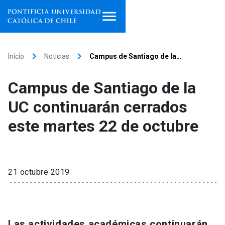
Inicio
keyboard_arrow_right
keyboard_arrow_right
Inicio
Noticias
Campus de Santiago de la…
Programas de estudio
Campus de Santiago de la
Facultades, escuelas e
UC continuarán cerrados
institutos
este martes 22 de octubre
Investigación
Internacionalización
launch
21 octubre 2019
Extensión
Vinculación
Las actividades académicas continuarán