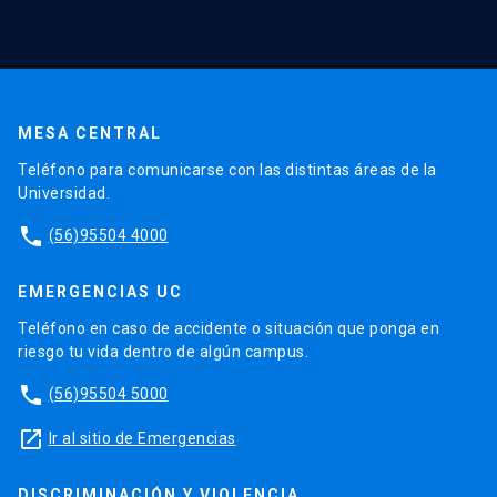
MESA CENTRAL
Teléfono para comunicarse con las distintas áreas de la
Universidad.
phone
(56)95504 4000
EMERGENCIAS UC
Teléfono en caso de accidente o situación que ponga en
riesgo tu vida dentro de algún campus.
phone
(56)95504 5000
launch
Ir al sitio de Emergencias
DISCRIMINACIÓN Y VIOLENCIA