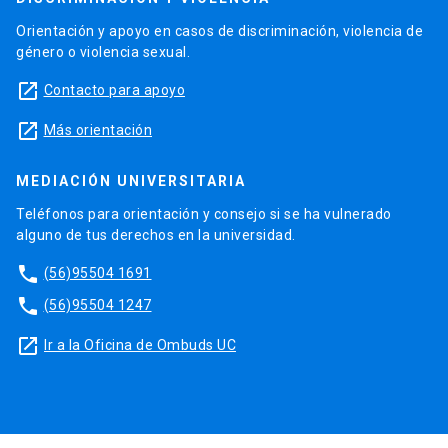
Orientación y apoyo en casos de discriminación, violencia de
género o violencia sexual.
launch
Contacto para apoyo
launch
Más orientación
MEDIACIÓN UNIVERSITARIA
Teléfonos para orientación y consejo si se ha vulnerado
alguno de tus derechos en la universidad.
phone
(56)95504 1691
phone
(56)95504 1247
launch
Ir a la Oficina de Ombuds UC