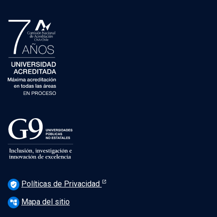
Políticas de Privacidad
verified_user
Mapa del sitio
account_tree