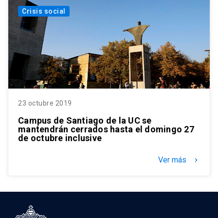
Crisis social
23 octubre 2019
Campus de Santiago de la UC se
mantendrán cerrados hasta el domingo 27
de octubre inclusive
Ver más
keyboard_arrow_right