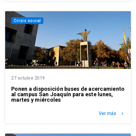
Crisis social
27 octubre 2019
Ponen a disposición buses de acercamiento
al campus San Joaquín para este lunes,
martes y miércoles
Ver más
keyboard_arrow_right