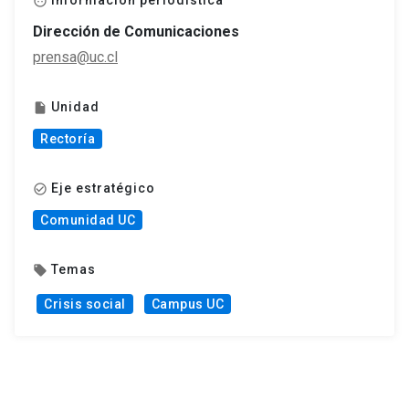
Información periodística
face
Dirección de Comunicaciones
prensa@uc.cl
Unidad
insert_drive_file
Rectoría
Eje estratégico
check_circle_outline
Comunidad UC
Temas
local_offer
Crisis social
Campus UC