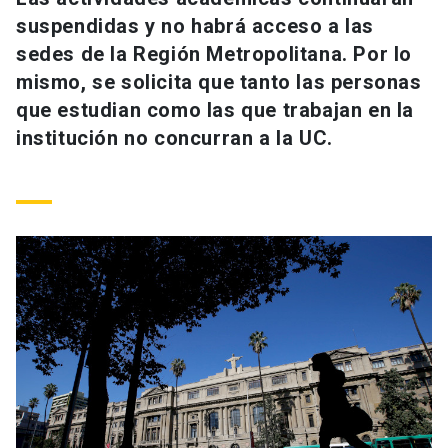
Universidad
suspendidas y no habrá acceso a las
sedes de la Región Metropolitana. Por lo
keyboard_arrow_down
Información para
mismo, se solicita que tanto las personas
que estudian como las que trabajan en la
Futuros estudiantes
Go to english site
launch
institución no concurran a la UC.
Estudiantes
ACCESOS DIRECTOS
Admisión
launch
Académicos
Mi Cuenta UC
launch
Personal
Correo UC
launch
launch
Alumni
Mi Portal UC
launch
Padres y familia
Medios
Biblioteca
launch
launch
Vecinos
Donaciones
launch