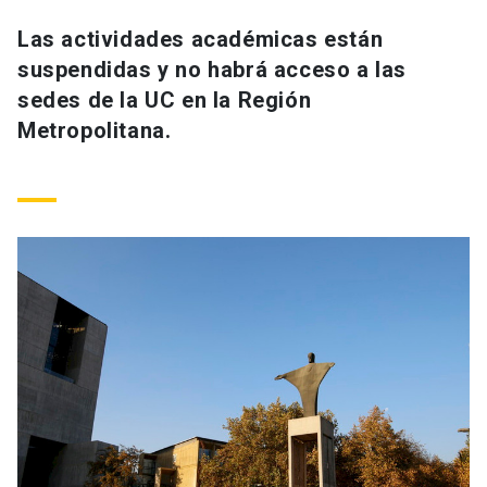
Universidad
Las actividades académicas están
suspendidas y no habrá acceso a las
keyboard_arrow_down
Información para
sedes de la UC en la Región
Futuros estudiantes
Go to english site
launch
Metropolitana.
Estudiantes
ACCESOS DIRECTOS
Admisión
launch
Académicos
Mi Cuenta UC
launch
Personal
Correo UC
launch
launch
Alumni
Mi Portal UC
launch
Padres y familia
Medios
Biblioteca
launch
launch
Vecinos
Donaciones
launch