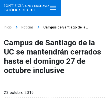
Inicio
keyboard_arrow_right
keyboard_arrow_right
Inicio
Noticias
Campus de Santiago de la…
Programas de estudio
Campus de Santiago de la
Facultades, escuelas e
UC se mantendrán cerrados
institutos
hasta el domingo 27 de
Investigación
octubre inclusive
Internacionalización
launch
Extensión
23 octubre 2019
Vinculación