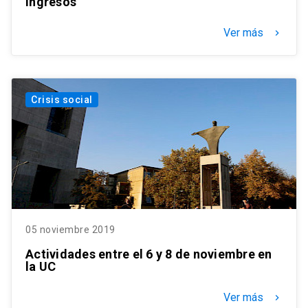
ingresos
Ver más
keyboard_arrow_right
Crisis social
05 noviembre 2019
Actividades entre el 6 y 8 de noviembre en
la UC
Ver más
keyboard_arrow_right