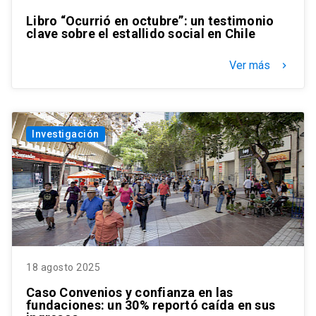
Libro “Ocurrió en octubre”: un testimonio
clave sobre el estallido social en Chile
Ver más
keyboard_arrow_right
Investigación
18 agosto 2025
Caso Convenios y confianza en las
fundaciones: un 30% reportó caída en sus