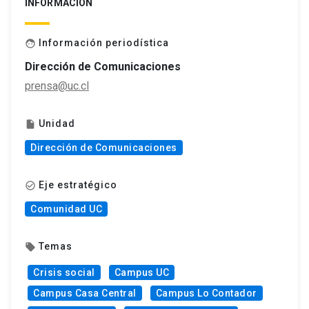
INFORMACIÓN
Información periodística
face
Dirección de Comunicaciones
prensa@uc.cl
Unidad
insert_drive_file
Dirección de Comunicaciones
Eje estratégico
check_circle_outline
Comunidad UC
Temas
local_offer
Crisis social
Campus UC
Campus Casa Central
Campus Lo Contador