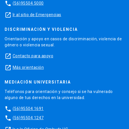
phone
(56)95504 5000
launch
Ir al sitio de Emergencias
DISCRIMINACIÓN Y VIOLENCIA
Orientación y apoyo en casos de discriminación, violencia de
género o violencia sexual.
launch
Contacto para apoyo
launch
Más orientación
MEDIACIÓN UNIVERSITARIA
Teléfonos para orientación y consejo si se ha vulnerado
alguno de tus derechos en la universidad.
phone
(56)95504 1691
phone
(56)95504 1247