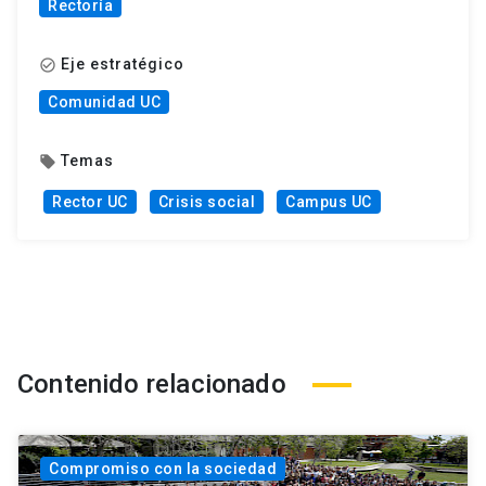
Rectoría
Eje estratégico
check_circle_outline
Comunidad UC
Temas
local_offer
Rector UC
Crisis social
Campus UC
Contenido relacionado
Compromiso con la sociedad