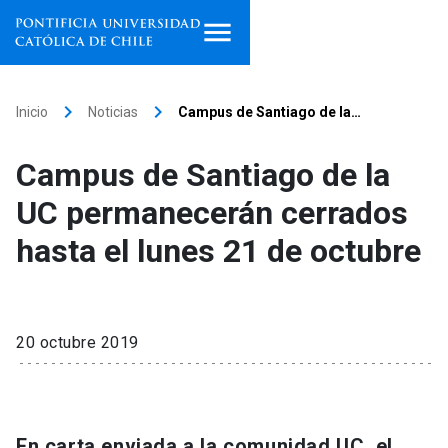
Inicio
keyboard_arrow_right
keyboard_arrow_right
Inicio
Noticias
Campus de Santiago de la…
Programas de estudio
Campus de Santiago de la
Facultades, escuelas e
UC permanecerán cerrados
institutos
hasta el lunes 21 de octubre
Investigación
Internacionalización
launch
20 octubre 2019
Extensión
Vinculación
En carta enviada a la comunidad UC, el