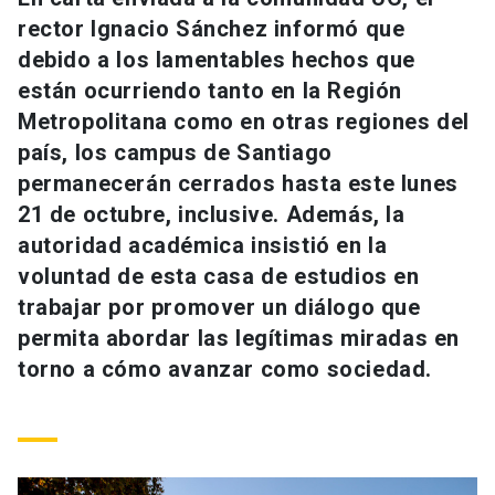
Universidad
rector Ignacio Sánchez informó que
debido a los lamentables hechos que
keyboard_arrow_down
Información para
están ocurriendo tanto en la Región
Metropolitana como en otras regiones del
Futuros estudiantes
Go to english site
launch
país, los campus de Santiago
Estudiantes
permanecerán cerrados hasta este lunes
ACCESOS DIRECTOS
21 de octubre, inclusive. Además, la
Admisión
launch
Académicos
autoridad académica insistió en la
voluntad de esta casa de estudios en
Mi Cuenta UC
launch
Personal
trabajar por promover un diálogo que
Correo UC
launch
permita abordar las legítimas miradas en
launch
Alumni
torno a cómo avanzar como sociedad.
Mi Portal UC
launch
Padres y familia
Medios
Biblioteca
launch
launch
Vecinos
Donaciones
launch