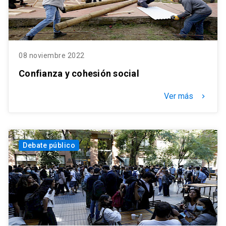
08 noviembre 2022
Confianza y cohesión social
Ver más
keyboard_arrow_right
Debate público