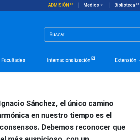
ADMISIÓN
Medios
arrow_drop_down
Biblioteca
ile
Facultades
Internacionalización
Extensión
arrow_d
 Ignacio Sánchez, el único camino
rmónica en nuestro tiempo es el
e consensos. Debemos reconocer que
 el más auspicioso, con un