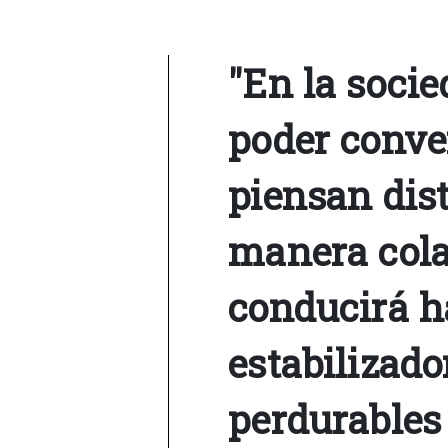
"En la soci
poder conve
piensan dist
manera colab
conducirá h
estabilizado
perdurables