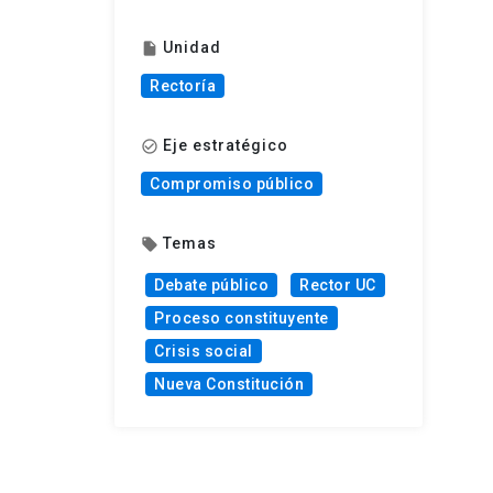
Unidad
insert_drive_file
Rectoría
Eje estratégico
check_circle_outline
Compromiso público
Temas
local_offer
Debate público
Rector UC
Proceso constituyente
Crisis social
Nueva Constitución