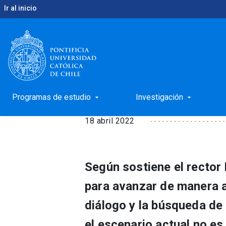
Ir al inicio
keyboard_arrow_right
keyboard_arrow_right
Inicio
Noticias
Nuevo futuro para Chile
Nuevo futuro para Ch
Programas de estudio
Investigación
arrow_drop_down
arrow_drop_down
18 abril 2022
Según sostiene el rector
para avanzar de manera a
diálogo y la búsqueda d
el escenario actual no es