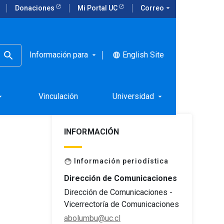
Donaciones
Mi Portal UC
Correo
arrow_drop_down
Información para
English Site
language
arrow_drop_down
Vinculación
Universidad
rop_down
arrow_drop_down
INFORMACIÓN
Información periodística
face
Dirección de Comunicaciones
Dirección de Comunicaciones -
Vicerrectoría de Comunicaciones
abolumbu@uc.cl