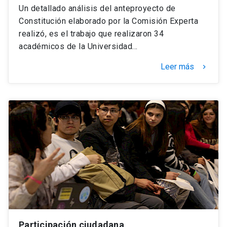
Un detallado análisis del anteproyecto de
Constitución elaborado por la Comisión Experta
realizó, es el trabajo que realizaron 34
académicos de la Universidad…
Leer más
keyboard_arrow_right
Participación ciudadana