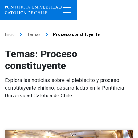
Inicio
keyboard_arrow_right
keyboard_arrow_right
Inicio
Temas
Proceso constituyente
Programas de estudio
Temas: Proceso
Facultades, escuelas e
constituyente
institutos
Explora las noticias sobre el plebiscito y proceso
Investigación
constituyente chileno, desarrolladas en la Pontificia
Universidad Católica de Chile.
Internacionalización
launch
Extensión
Vinculación