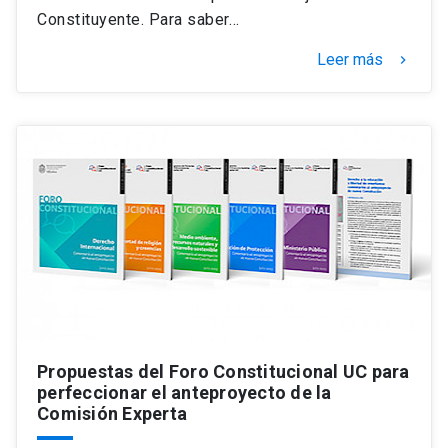
Constituyente. Para saber…
Leer más
keyboard_arrow_right
Propuestas del Foro Constitucional UC para
perfeccionar el anteproyecto de la
Comisión Experta