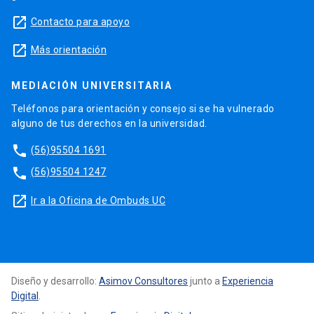
launch
Contacto para apoyo
launch
Más orientación
MEDIACIÓN UNIVERSITARIA
Teléfonos para orientación y consejo si se ha vulnerado
alguno de tus derechos en la universidad.
phone
(56)95504 1691
phone
(56)95504 1247
launch
Ir a la Oficina de Ombuds UC
Diseño y desarrollo:
Asimov Consultores
junto a
Experiencia
Digital
.