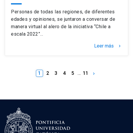
Personas de todas las regiones, de diferentes
edades y opiniones, se juntaron a conversar de
manera virtual al alero de la iniciativa “Chile a
escala 2022”…
Leer más
keyboard_arrow_right
1
2
3
4
5
…
11
keyboard_arrow_right