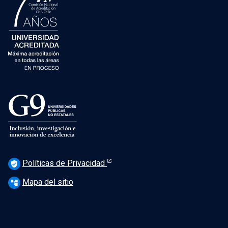
Políticas de Privacidad
verified_user
Mapa del sitio
account_tree