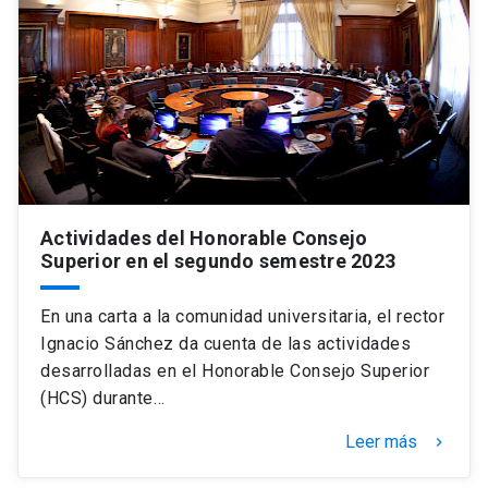
Universidad
keyboard_arrow_down
Información para
Futuros estudiantes
Go to english site
launch
Estudiantes
ACCESOS DIRECTOS
Admisión
launch
Académicos
Actividades del Honorable Consejo
Superior en el segundo semestre 2023
Mi Cuenta UC
launch
Personal
En una carta a la comunidad universitaria, el rector
Correo UC
launch
launch
Alumni
Ignacio Sánchez da cuenta de las actividades
Mi Portal UC
launch
desarrolladas en el Honorable Consejo Superior
Padres y familia
(HCS) durante…
Medios
Biblioteca
launch
Leer más
launch
keyboard_arrow_right
Vecinos
Donaciones
launch