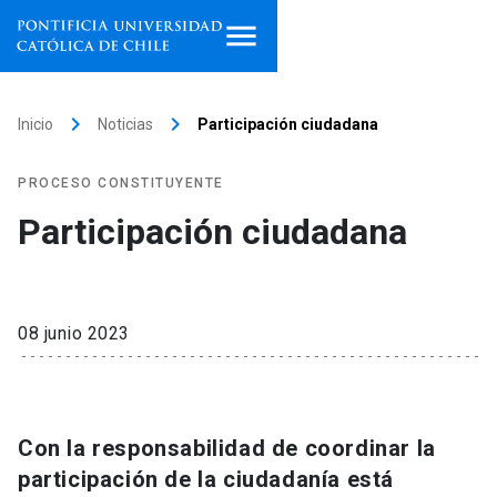
Inicio
keyboard_arrow_right
keyboard_arrow_right
Inicio
Noticias
Participación ciudadana
Programas de estudio
PROCESO CONSTITUYENTE
Facultades, escuelas e
Participación ciudadana
institutos
Investigación
08 junio 2023
Internacionalización
launch
Extensión
Con la responsabilidad de coordinar la
Vinculación
participación de la ciudadanía está