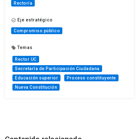
Rectoría
Eje estratégico
check_circle_outline
Compromiso público
Temas
local_offer
Rector UC
Secretaría de Participación Ciudadana
Educación superior
Proceso constituyente
Nueva Constitución