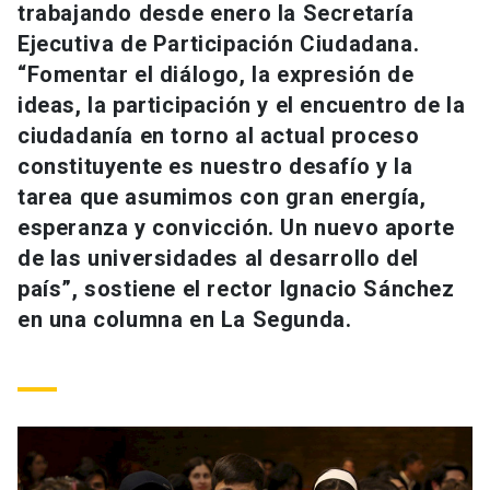
trabajando desde enero la Secretaría
Universidad
Ejecutiva de Participación Ciudadana.
keyboard_arrow_down
Información para
“Fomentar el diálogo, la expresión de
ideas, la participación y el encuentro de la
Futuros estudiantes
Go to english site
launch
ciudadanía en torno al actual proceso
constituyente es nuestro desafío y la
Estudiantes
ACCESOS DIRECTOS
tarea que asumimos con gran energía,
Admisión
launch
esperanza y convicción. Un nuevo aporte
Académicos
de las universidades al desarrollo del
Mi Cuenta UC
launch
Personal
país”, sostiene el rector Ignacio Sánchez
en una columna en La Segunda.
Correo UC
launch
launch
Alumni
Mi Portal UC
launch
Padres y familia
Medios
Biblioteca
launch
launch
Vecinos
Donaciones
launch