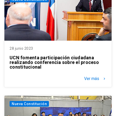
28 junio 2023
UCN fomenta participación ciudadana
realizando conferencia sobre el proceso
constitucional
Ver más
keyboard_arrow_right
Nueva Constitución