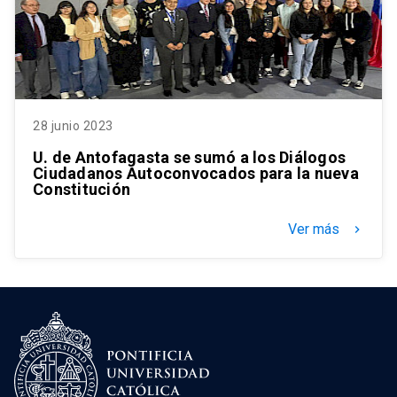
28 junio 2023
U. de Antofagasta se sumó a los Diálogos
Ciudadanos Autoconvocados para la nueva
Constitución
Ver más
keyboard_arrow_right