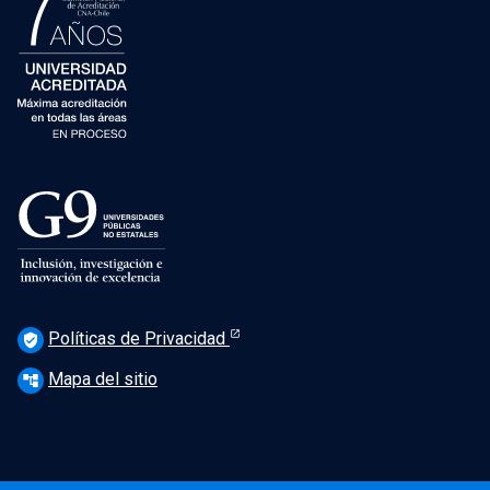
Políticas de Privacidad
verified_user
Mapa del sitio
account_tree