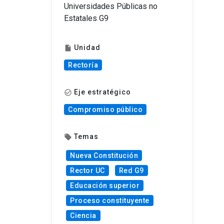
Universidades Públicas no
Estatales G9
Unidad
insert_drive_file
Rectoría
Eje estratégico
check_circle_outline
Compromiso público
Temas
local_offer
Nueva Constitución
Rector UC
Red G9
Educación superior
Proceso constituyente
Ciencia