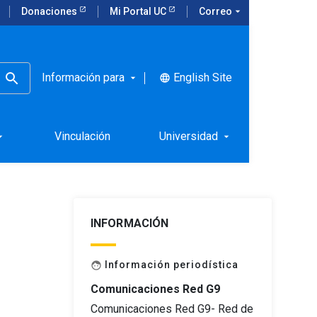
Donaciones
Mi Portal UC
Correo
arrow_drop_down
Información para
English Site
language
arrow_drop_down
de la
Vinculación
Universidad
rop_down
arrow_drop_down
INFORMACIÓN
Información periodística
face
Comunicaciones Red G9
Comunicaciones Red G9- Red de