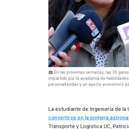
En las próximas semanas, las 30 gana
photo_camera
impartido por la academia de habilidades
personalizadas y un aporte económico par
La estudiante de Ingeniería de la
convertirse en la primera astrona
Transporte y Logística UC, Patricia