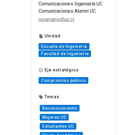
Comunicaciones Ingeniería UC
Comunicaciones Alumni UC
rocarcamo@uc.cl
Unidad
insert_drive_file
Escuela de Ingeniería
Facultad de Ingeniería
Eje estratégico
check_circle_outline
Compromiso público
Temas
local_offer
Reconocimiento
Mujeres UC
Estudiantes UC