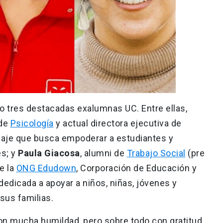
o tres destacadas exalumnas UC. Entre ellas,
 de
Psicología
y actual directora ejecutiva de
zaje que busca empoderar a estudiantes y
es; y
Paula Giacosa
, alumni de
Trabajo Social
(pre
e la
ONG Edudown
, Corporación de Educación y
edicada a apoyar a niños, niñas, jóvenes y
sus familias.
n mucha humildad, pero sobre todo con gratitud,