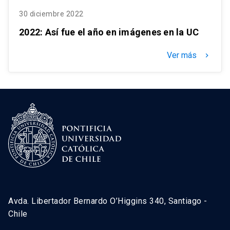
30 diciembre 2022
2022: Así fue el año en imágenes en la UC
Ver más
keyboard_arrow_right
Avda. Libertador Bernardo O’Higgins 340, Santiago -
Chile