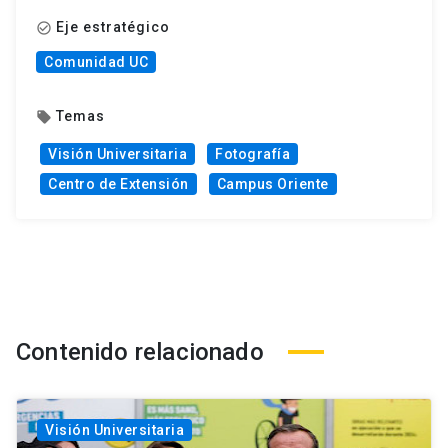
Eje estratégico
check_circle_outline
Comunidad UC
Temas
local_offer
Visión Universitaria
Fotografía
Centro de Extensión
Campus Oriente
Contenido relacionado
Visión Universitaria