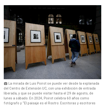
La mirada de Luis Poirot se puede ver desde la explanada
photo_camera
del Centro de Extensión UC, con una exhibición de entrada
liberada, y que se puede visitar hasta el 29 de agosto, de
lunes a sábado. En 2024, Poirot celebra 60 años como
fotógrafo y “El paisaje es el Rostro: Escritoras y escritores