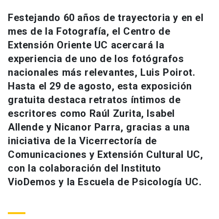
Universidad
Festejando 60 años de trayectoria y en el
mes de la Fotografía, el Centro de
keyboard_arrow_down
Información para
Extensión Oriente UC acercará la
Futuros estudiantes
Go to english site
launch
experiencia de uno de los fotógrafos
nacionales más relevantes, Luis Poirot.
Estudiantes
ACCESOS DIRECTOS
Hasta el 29 de agosto, esta exposición
gratuita destaca retratos íntimos de
Admisión
launch
Académicos
escritores como Raúl Zurita, Isabel
Mi Cuenta UC
launch
Allende y Nicanor Parra, gracias a una
Personal
iniciativa de la Vicerrectoría de
Correo UC
launch
launch
Alumni
Comunicaciones y Extensión Cultural UC,
Mi Portal UC
launch
con la colaboración del Instituto
Padres y familia
VioDemos y la Escuela de Psicología UC.
Medios
Biblioteca
launch
launch
Vecinos
Donaciones
launch