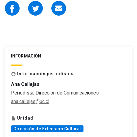
INFORMACIÓN
Información periodística
face
Ana Callejas
Periodista, Dirección de Comunicaciones
ana.callejas@uc.cl
Unidad
insert_drive_file
Dirección de Extensión Cultural