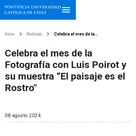
Inicio
keyboard_arrow_right
keyboard_arrow_right
Inicio
Noticias
Celebra el mes de la…
Programas de estudio
Celebra el mes de la
Facultades, escuelas e
Fotografía con Luis Poirot y
institutos
su muestra “El paisaje es el
Investigación
Rostro"
Internacionalización
launch
Extensión
08 agosto 2024
Vinculación