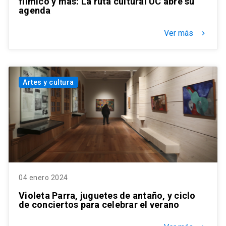
fílmico y más: La ruta cultural UC abre su
agenda
Ver más
keyboard_arrow_right
Artes y cultura
04 enero 2024
Violeta Parra, juguetes de antaño, y ciclo
de conciertos para celebrar el verano