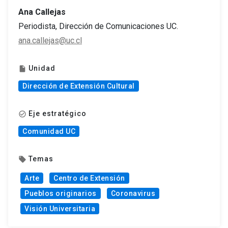
Ana Callejas
Periodista, Dirección de Comunicaciones UC.
ana.callejas@uc.cl
Unidad
insert_drive_file
Dirección de Extensión Cultural
Eje estratégico
check_circle_outline
Comunidad UC
Temas
local_offer
Arte
Centro de Extensión
Pueblos originarios
Coronavirus
Visión Universitaria