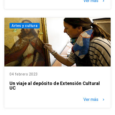
Ver más
keyboard_arrow_right
Artes y cultura
04 febrero 2023
Un viaje al depósito de Extensión Cultural
UC
Ver más
keyboard_arrow_right