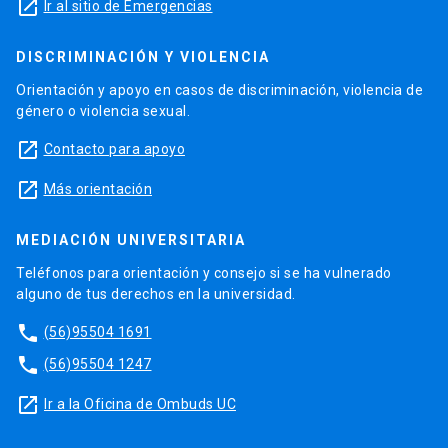
launch
Ir al sitio de Emergencias
DISCRIMINACIÓN Y VIOLENCIA
Orientación y apoyo en casos de discriminación, violencia de
género o violencia sexual.
launch
Contacto para apoyo
launch
Más orientación
MEDIACIÓN UNIVERSITARIA
Teléfonos para orientación y consejo si se ha vulnerado
alguno de tus derechos en la universidad.
phone
(56)95504 1691
phone
(56)95504 1247
launch
Ir a la Oficina de Ombuds UC