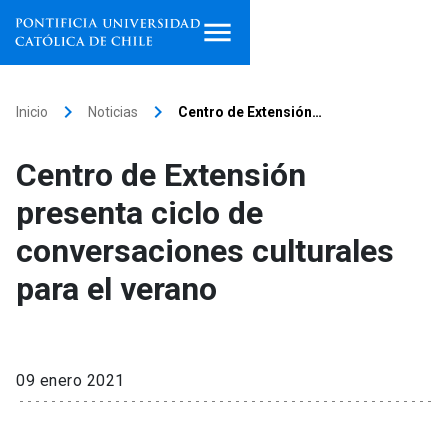
Inicio
keyboard_arrow_right
keyboard_arrow_right
Inicio
Noticias
Centro de Extensión…
Programas de estudio
Centro de Extensión
Facultades, escuelas e
presenta ciclo de
institutos
conversaciones culturales
Investigación
para el verano
Internacionalización
launch
Extensión
09 enero 2021
Vinculación