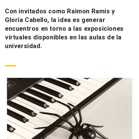
Universidad
Con invitados como Raimon Ramis y
Gloria Cabello, la idea es generar
keyboard_arrow_down
Información para
encuentros en torno a las exposiciones
Futuros estudiantes
Go to english site
launch
virtuales disponibles en las aulas de la
universidad.
Estudiantes
ACCESOS DIRECTOS
Admisión
launch
Académicos
Mi Cuenta UC
launch
Personal
Correo UC
launch
launch
Alumni
Mi Portal UC
launch
Padres y familia
Medios
Biblioteca
launch
launch
Vecinos
Donaciones
launch