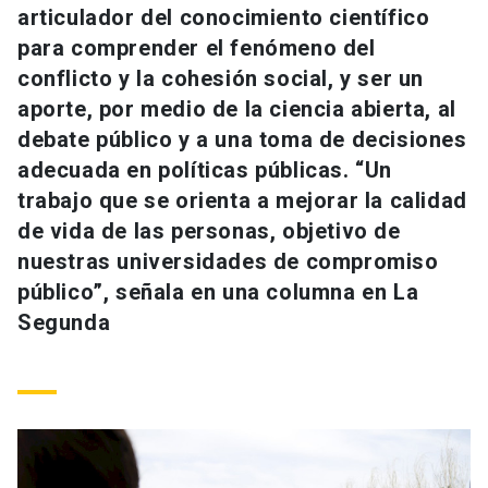
articulador del conocimiento científico
Universidad
para comprender el fenómeno del
keyboard_arrow_down
Información para
conflicto y la cohesión social, y ser un
aporte, por medio de la ciencia abierta, al
Futuros estudiantes
Go to english site
launch
debate público y a una toma de decisiones
adecuada en políticas públicas. “Un
Estudiantes
ACCESOS DIRECTOS
trabajo que se orienta a mejorar la calidad
Admisión
launch
de vida de las personas, objetivo de
Académicos
nuestras universidades de compromiso
Mi Cuenta UC
launch
Personal
público”, señala en una columna en La
Segunda
Correo UC
launch
launch
Alumni
Mi Portal UC
launch
Padres y familia
Medios
Biblioteca
launch
launch
Vecinos
Donaciones
launch