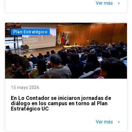
Ver más
keyboard_arrow_right
Plan Estratégico
15 mayo 2026
En Lo Contador se iniciaron jornadas de
diálogo en los campus en torno al Plan
Estratégico UC
Ver más
keyboard_arrow_right