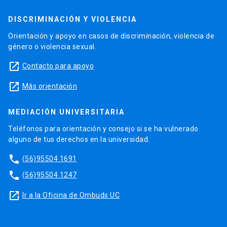
DISCRIMINACIÓN Y VIOLENCIA
Orientación y apoyo en casos de discriminación, violencia de
género o violencia sexual.
launch
Contacto para apoyo
launch
Más orientación
MEDIACIÓN UNIVERSITARIA
Teléfonos para orientación y consejo si se ha vulnerado
alguno de tus derechos en la universidad.
phone
(56)95504 1691
phone
(56)95504 1247
launch
Ir a la Oficina de Ombuds UC