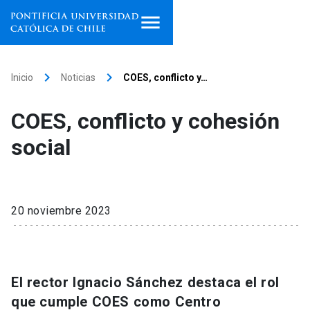
Inicio
keyboard_arrow_right
keyboard_arrow_right
Inicio
Noticias
COES, conflicto y…
Programas de estudio
COES, conflicto y cohesión
Facultades, escuelas e
social
institutos
Investigación
20 noviembre 2023
Internacionalización
launch
Extensión
El rector Ignacio Sánchez destaca el rol
Vinculación
que cumple COES como Centro