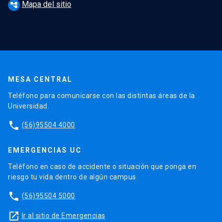
Mapa del sitio
account_tree
MESA CENTRAL
Teléfono para comunicarse con las distintas áreas de la
Universidad.
phone
(56)95504 4000
EMERGENCIAS UC
Teléfono en caso de accidente o situación que ponga en
riesgo tu vida dentro de algún campus.
phone
(56)95504 5000
launch
Ir al sitio de Emergencias