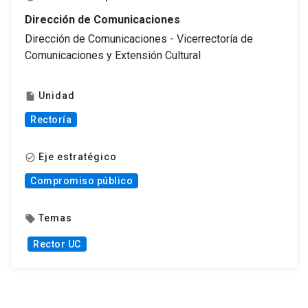
Dirección de Comunicaciones
Dirección de Comunicaciones - Vicerrectoría de
Comunicaciones y Extensión Cultural
Unidad
insert_drive_file
Rectoría
Eje estratégico
check_circle_outline
Compromiso público
Temas
local_offer
Rector UC