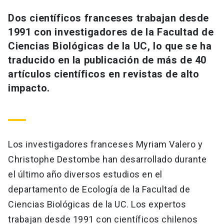
Universidad
Dos científicos franceses trabajan desde
1991 con investigadores de la Facultad de
keyboard_arrow_down
Información para
Ciencias Biológicas de la UC, lo que se ha
Futuros estudiantes
Go to english site
launch
traducido en la publicación de más de 40
artículos científicos en revistas de alto
Estudiantes
ACCESOS DIRECTOS
impacto.
Admisión
launch
Académicos
Mi Cuenta UC
launch
Personal
Los investigadores franceses Myriam Valero y
Correo UC
launch
launch
Alumni
Christophe Destombe han desarrollado durante
Mi Portal UC
launch
el último año diversos estudios en el
Padres y familia
departamento de Ecología de la Facultad de
Medios
Biblioteca
launch
launch
Ciencias Biológicas de la UC. Los expertos
Vecinos
Donaciones
launch
trabajan desde 1991 con científicos chilenos