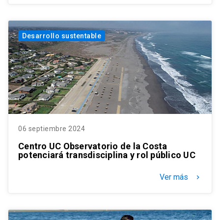
Desarrollo sustentable
06 septiembre 2024
Centro UC Observatorio de la Costa
potenciará transdisciplina y rol público UC
Ver más
keyboard_arrow_right