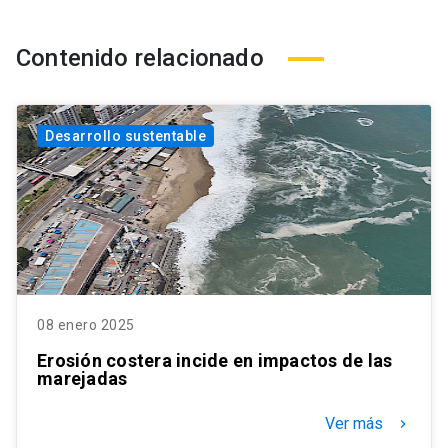
Contenido relacionado
Desarrollo sustentable
08 enero 2025
Erosión costera incide en impactos de las
marejadas
Ver más
keyboard_arrow_right