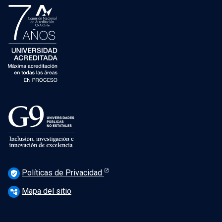
Políticas de Privacidad
verified_user
Mapa del sitio
account_tree