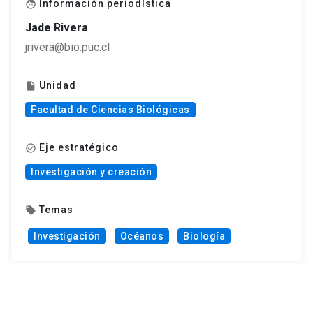
Información periodística
face
Jade Rivera
jrivera@bio.puc.cl
Unidad
insert_drive_file
Facultad de Ciencias Biológicas
Eje estratégico
check_circle_outline
Investigación y creación
Temas
local_offer
Investigación
Océanos
Biología