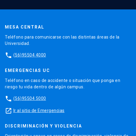
MESA CENTRAL
Teléfono para comunicarse con las distintas áreas de la
Universidad.
phone
(56)95504 4000
EMERGENCIAS UC
Teléfono en caso de accidente o situación que ponga en
riesgo tu vida dentro de algún campus.
phone
(56)95504 5000
launch
Ir al sitio de Emergencias
DISCRIMINACIÓN Y VIOLENCIA
Orientación y apoyo en casos de discriminación, violencia de