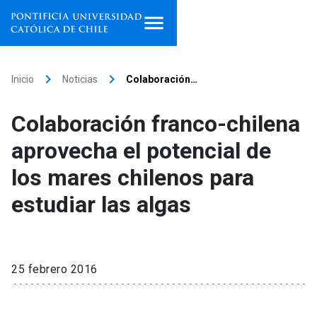
Inicio
keyboard_arrow_right
keyboard_arrow_right
Inicio
Noticias
Colaboración…
Programas de estudio
Colaboración franco-chilena
Facultades, escuelas e
aprovecha el potencial de
institutos
los mares chilenos para
Investigación
estudiar las algas
Internacionalización
launch
Extensión
25 febrero 2016
Vinculación