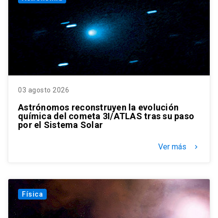
03 agosto 2026
Astrónomos reconstruyen la evolución
química del cometa 3I/ATLAS tras su paso
por el Sistema Solar
Ver más
keyboard_arrow_right
Física