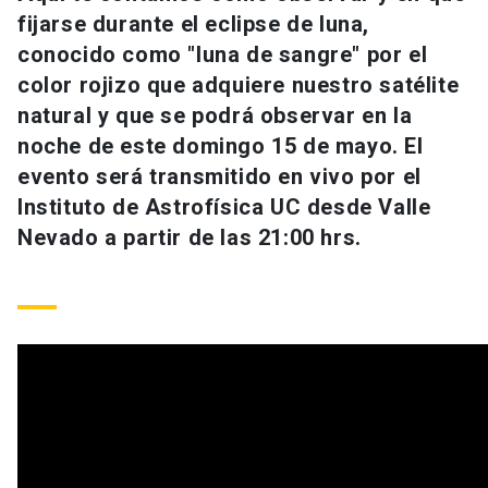
Universidad
fijarse durante el eclipse de luna,
conocido como "luna de sangre" por el
keyboard_arrow_down
Información para
color rojizo que adquiere nuestro satélite
natural y que se podrá observar en la
Futuros estudiantes
Go to english site
launch
noche de este domingo 15 de mayo. El
evento será transmitido en vivo por el
Estudiantes
ACCESOS DIRECTOS
Instituto de Astrofísica UC desde Valle
Admisión
launch
Académicos
Nevado a partir de las 21:00 hrs.
Mi Cuenta UC
launch
Personal
Correo UC
launch
launch
Alumni
Mi Portal UC
launch
Padres y familia
Medios
Biblioteca
launch
launch
Vecinos
Donaciones
launch