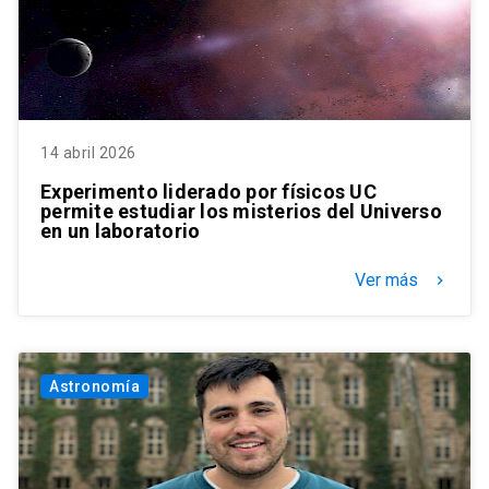
14 abril 2026
Experimento liderado por físicos UC
permite estudiar los misterios del Universo
en un laboratorio
Ver más
keyboard_arrow_right
Astronomía