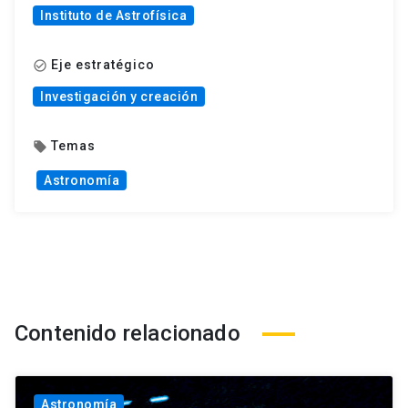
Instituto de Astrofísica
Eje estratégico
check_circle_outline
Investigación y creación
Temas
local_offer
Astronomía
Contenido relacionado
Astronomía