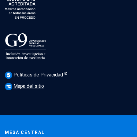
Políticas de Privacidad
verified_user
Mapa del sitio
account_tree
MESA CENTRAL