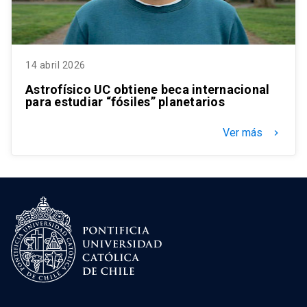
14 abril 2026
Astrofísico UC obtiene beca internacional
para estudiar “fósiles” planetarios
Ver más
keyboard_arrow_right