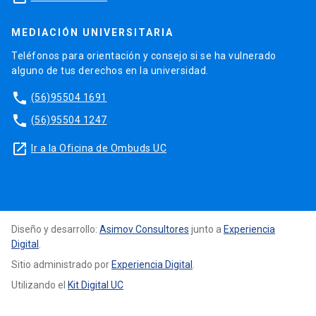
MEDIACIÓN UNIVERSITARIA
Teléfonos para orientación y consejo si se ha vulnerado
alguno de tus derechos en la universidad.
phone
(56)95504 1691
phone
(56)95504 1247
launch
Ir a la Oficina de Ombuds UC
Diseño y desarrollo:
Asimov Consultores
junto a
Experiencia
Digital
.
Sitio administrado por
Experiencia Digital
.
Utilizando el
Kit Digital UC