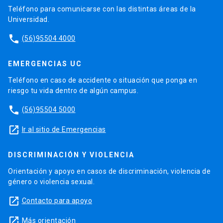
Teléfono para comunicarse con las distintas áreas de la
Universidad.
phone
(56)95504 4000
EMERGENCIAS UC
Teléfono en caso de accidente o situación que ponga en
riesgo tu vida dentro de algún campus.
phone
(56)95504 5000
launch
Ir al sitio de Emergencias
DISCRIMINACIÓN Y VIOLENCIA
Orientación y apoyo en casos de discriminación, violencia de
género o violencia sexual.
launch
Contacto para apoyo
launch
Más orientación