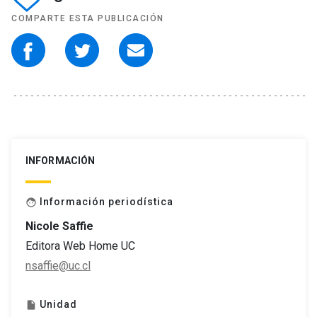
COMPARTE ESTA PUBLICACIÓN
INFORMACIÓN
Información periodística
face
Nicole Saffie
Editora Web Home UC
nsaffie@uc.cl
Unidad
insert_drive_file