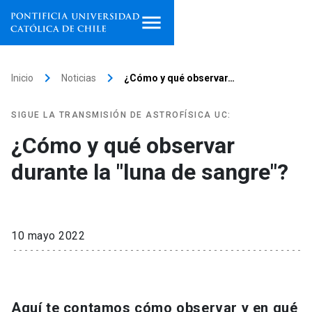
Inicio
keyboard_arrow_right
keyboard_arrow_right
Inicio
Noticias
¿Cómo y qué observar…
Programas de estudio
SIGUE LA TRANSMISIÓN DE ASTROFÍSICA UC:
Facultades, escuelas e
¿Cómo y qué observar
institutos
durante la "luna de sangre"?
Investigación
Internacionalización
launch
10 mayo 2022
Extensión
Vinculación
Aquí te contamos cómo observar y en qué