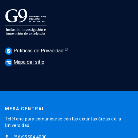
Políticas de Privacidad
verified_user
Mapa del sitio
account_tree
MESA CENTRAL
Teléfono para comunicarse con las distintas áreas de la
Universidad.
phone
(56)95504 4000