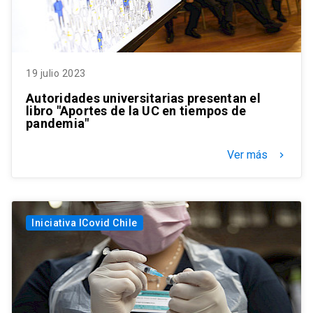
19 julio 2023
Autoridades universitarias presentan el
libro "Aportes de la UC en tiempos de
pandemia"
Ver más
keyboard_arrow_right
Iniciativa ICovid Chile