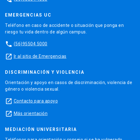
EMERGENCIAS UC
Teléfono en caso de accidente o situación que ponga en
riesgo tu vida dentro de algún campus.
phone
(56)95504 5000
launch
Ir al sitio de Emergencias
DISCRIMINACIÓN Y VIOLENCIA
Orientación y apoyo en casos de discriminación, violencia de
género o violencia sexual.
launch
Contacto para apoyo
launch
Más orientación
MEDIACIÓN UNIVERSITARIA
Teléfonos para orientación y consejo si se ha vulnerado