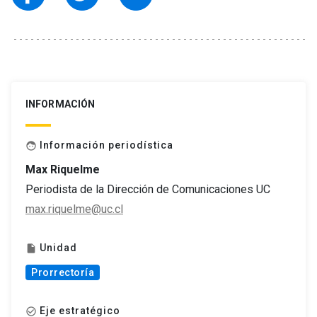
INFORMACIÓN
Información periodística
face
Max Riquelme
Periodista de la Dirección de Comunicaciones UC
max.riquelme@uc.cl
Unidad
insert_drive_file
Prorrectoría
Eje estratégico
check_circle_outline