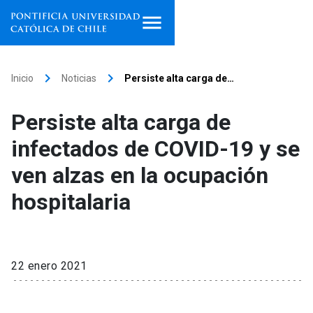
Inicio
keyboard_arrow_right
keyboard_arrow_right
Inicio
Noticias
Persiste alta carga de…
Programas de estudio
Persiste alta carga de
Facultades, escuelas e
infectados de COVID-19 y se
institutos
ven alzas en la ocupación
Investigación
hospitalaria
Internacionalización
launch
Extensión
22 enero 2021
Vinculación