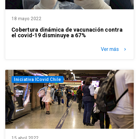
18 mayo 2022
Cobertura dinámica de vacunación contra
el covid-19 disminuye a 67%
Ver más
keyboard_arrow_right
Iniciativa ICovid Chile
15 abril 2022