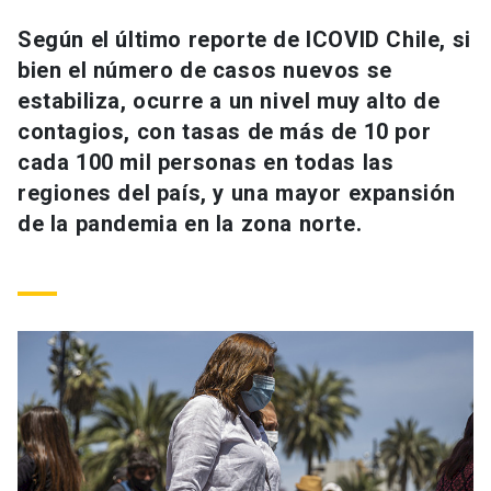
Universidad
Según el último reporte de ICOVID Chile, si
bien el número de casos nuevos se
keyboard_arrow_down
Información para
estabiliza, ocurre a un nivel muy alto de
Futuros estudiantes
Go to english site
launch
contagios, con tasas de más de 10 por
cada 100 mil personas en todas las
Estudiantes
ACCESOS DIRECTOS
regiones del país, y una mayor expansión
de la pandemia en la zona norte.
Admisión
launch
Académicos
Mi Cuenta UC
launch
Personal
Correo UC
launch
launch
Alumni
Mi Portal UC
launch
Padres y familia
Medios
Biblioteca
launch
launch
Vecinos
Donaciones
launch