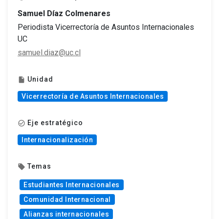
Samuel Díaz Colmenares
Periodista Vicerrectoría de Asuntos Internacionales
UC
samuel.diaz@uc.cl
Unidad
insert_drive_file
Vicerrectoría de Asuntos Internacionales
Eje estratégico
check_circle_outline
Internacionalización
Temas
local_offer
Estudiantes Internacionales
Comunidad Internacional
Alianzas internacionales