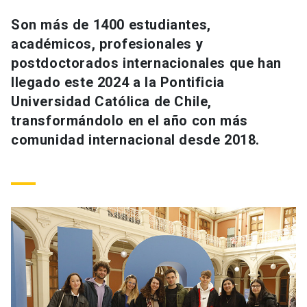
Universidad
Son más de 1400 estudiantes,
académicos, profesionales y
keyboard_arrow_down
Información para
postdoctorados internacionales que han
Futuros estudiantes
Go to english site
launch
llegado este 2024 a la Pontificia
Universidad Católica de Chile,
Estudiantes
ACCESOS DIRECTOS
transformándolo en el año con más
comunidad internacional desde 2018.
Admisión
launch
Académicos
Mi Cuenta UC
launch
Personal
Correo UC
launch
launch
Alumni
Mi Portal UC
launch
Padres y familia
Medios
Biblioteca
launch
launch
Vecinos
Donaciones
launch