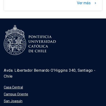
Ver más
keyboard_arrow_right
Avda. Libertador Bernardo O’Higgins 340, Santiago -
Chile
Casa Central
Campus Oriente
San Joaquín