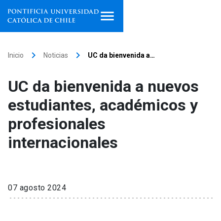
Inicio
keyboard_arrow_right
keyboard_arrow_right
Inicio
Noticias
UC da bienvenida a…
Programas de estudio
UC da bienvenida a nuevos
Facultades, escuelas e
estudiantes, académicos y
institutos
profesionales
Investigación
internacionales
Internacionalización
launch
Extensión
07 agosto 2024
Vinculación