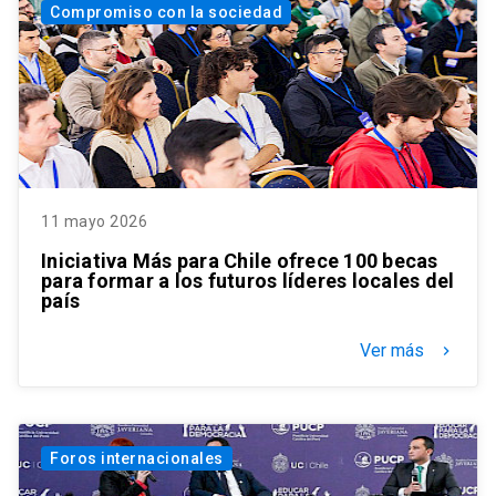
Compromiso con la sociedad
11 mayo 2026
Iniciativa Más para Chile ofrece 100 becas
para formar a los futuros líderes locales del
país
Ver más
keyboard_arrow_right
Foros internacionales