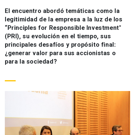
Universidad
El encuentro abordó temáticas como la
legitimidad de la empresa a la luz de los
keyboard_arrow_down
Información para
“Principles for Responsible Investment"
Futuros estudiantes
Go to english site
launch
(PRI), su evolución en el tiempo, sus
principales desafíos y propósito final:
Estudiantes
ACCESOS DIRECTOS
¿generar valor para sus accionistas o
para la sociedad?
Admisión
launch
Académicos
Mi Cuenta UC
launch
Personal
Correo UC
launch
launch
Alumni
Mi Portal UC
launch
Padres y familia
Medios
Biblioteca
launch
launch
Vecinos
Donaciones
launch