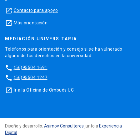
launch
Contacto para apoyo
launch
Más orientación
MEDIACIÓN UNIVERSITARIA
Teléfonos para orientación y consejo si se ha vulnerado
alguno de tus derechos en la universidad.
phone
(56)95504 1691
phone
(56)95504 1247
launch
Ir a la Oficina de Ombuds UC
Diseño y desarrollo:
Asimov Consultores
junto a
Experiencia
Digital
.