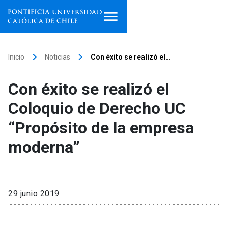
Inicio
keyboard_arrow_right
keyboard_arrow_right
Inicio
Noticias
Con éxito se realizó el…
Programas de estudio
Con éxito se realizó el
Facultades, escuelas e
Coloquio de Derecho UC
institutos
“Propósito de la empresa
Investigación
moderna”
Internacionalización
launch
Extensión
29 junio 2019
Vinculación