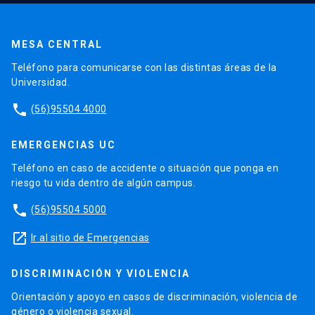
MESA CENTRAL
Teléfono para comunicarse con las distintas áreas de la
Universidad.
phone
(56)95504 4000
EMERGENCIAS UC
Teléfono en caso de accidente o situación que ponga en
riesgo tu vida dentro de algún campus.
phone
(56)95504 5000
launch
Ir al sitio de Emergencias
DISCRIMINACIÓN Y VIOLENCIA
Orientación y apoyo en casos de discriminación, violencia de
género o violencia sexual.