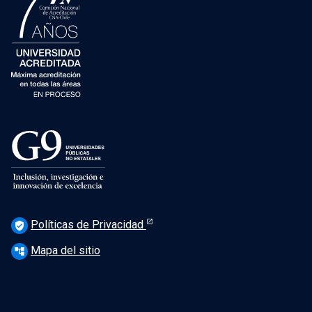
Políticas de Privacidad
verified_user
Mapa del sitio
account_tree