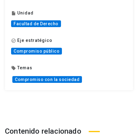
Unidad
insert_drive_file
Facultad de Derecho
Eje estratégico
check_circle_outline
Compromiso público
Temas
local_offer
Compromiso con la sociedad
Contenido relacionado