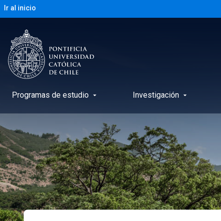
Ir al inicio
Programas de estudio
Investigación
arrow_drop_down
arrow_drop_down