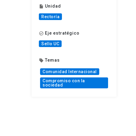
Unidad
insert_drive_file
Rectoría
Eje estratégico
check_circle_outline
Sello UC
Temas
local_offer
Comunidad Internacional
Compromiso con la
sociedad