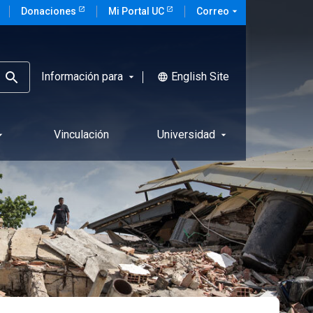
Donaciones
Mi Portal UC
Correo
arrow_drop_down
Información para
English Site
language
arrow_drop_down
Vinculación
Universidad
rop_down
arrow_drop_down