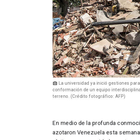
La universidad ya inició gestiones para
photo_camera
conformación de un equipo interdisciplina
terreno. (Crédito fotográfico: AFP)
En medio de la profunda conmoci
azotaron Venezuela esta semana 