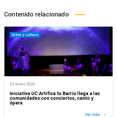
Contenido relacionado
Artes y cultura
23 enero 2025
Iniciativa UC Artifica tu Barrio llega a las
comunidades con conciertos, canto y
ópera
Ver más
keyboard_arrow_right