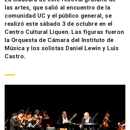
Universidad
las artes, que salió al encuentro de la
comunidad UC y el público general, se
keyboard_arrow_down
Información para
realizó este sábado 3 de octubre en el
Centro Cultural Liquen. Las figuras fueron
Futuros estudiantes
Go to english site
launch
la Orquesta de Cámara del Instituto de
Estudiantes
Música y los solistas Daniel Lewin y Luis
ACCESOS DIRECTOS
Castro.
Admisión
launch
Académicos
Mi Cuenta UC
launch
Personal
Correo UC
launch
launch
Alumni
Mi Portal UC
launch
Padres y familia
Medios
Biblioteca
launch
launch
Vecinos
Donaciones
launch