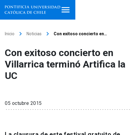
Inicio
keyboard_arrow_right
keyboard_arrow_right
Inicio
Noticias
Con exitoso concierto en…
Programas de estudio
Con exitoso concierto en
Facultades, escuelas e
Villarrica terminó Artifica la
institutos
UC
Investigación
Internacionalización
launch
05 octubre 2015
Extensión
Vinculación
La clausura de este festival gratuito de