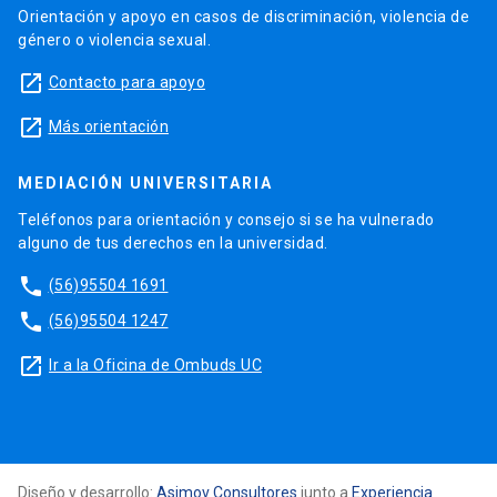
Orientación y apoyo en casos de discriminación, violencia de
género o violencia sexual.
launch
Contacto para apoyo
launch
Más orientación
MEDIACIÓN UNIVERSITARIA
Teléfonos para orientación y consejo si se ha vulnerado
alguno de tus derechos en la universidad.
phone
(56)95504 1691
phone
(56)95504 1247
launch
Ir a la Oficina de Ombuds UC
Diseño y desarrollo:
Asimov Consultores
junto a
Experiencia