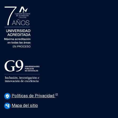
Políticas de Privacidad
verified_user
Mapa del sitio
account_tree