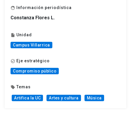
Información periodística
face
Constanza Flores L.
Unidad
insert_drive_file
Campus Villarrica
Eje estratégico
check_circle_outline
Compromiso público
Temas
local_offer
Artifica la UC
Artes y cultura
Música