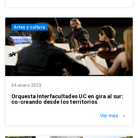
Artes y cultura
04 enero 2023
Orquesta Interfacultades UC en gira al sur:
co-creando desde los territorios
Ver más
keyboard_arrow_right