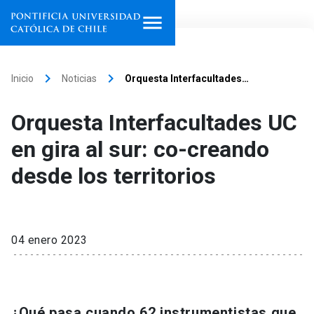
Inicio
keyboard_arrow_right
keyboard_arrow_right
Inicio
Noticias
Orquesta Interfacultades…
Programas de estudio
Orquesta Interfacultades UC
Facultades, escuelas e
en gira al sur: co-creando
institutos
desde los territorios
Investigación
Internacionalización
launch
04 enero 2023
Extensión
Vinculación
¿Qué pasa cuando 62 instrumentistas que