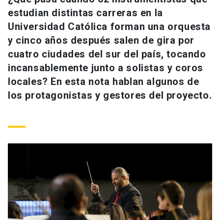
Universidad
estudian distintas carreras en la
Universidad Católica forman una orquesta
keyboard_arrow_down
Información para
y cinco años después salen de gira por
cuatro ciudades del sur del país, tocando
Futuros estudiantes
Go to english site
launch
incansablemente junto a solistas y coros
Estudiantes
locales? En esta nota hablan algunos de
ACCESOS DIRECTOS
los protagonistas y gestores del proyecto.
Admisión
launch
Académicos
Mi Cuenta UC
launch
Personal
Correo UC
launch
launch
Alumni
Mi Portal UC
launch
Padres y familia
Medios
Biblioteca
launch
launch
Vecinos
Donaciones
launch