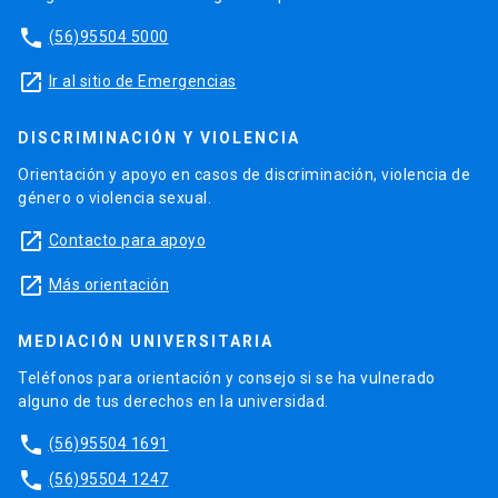
phone
(56)95504 5000
launch
Ir al sitio de Emergencias
DISCRIMINACIÓN Y VIOLENCIA
Orientación y apoyo en casos de discriminación, violencia de
género o violencia sexual.
launch
Contacto para apoyo
launch
Más orientación
MEDIACIÓN UNIVERSITARIA
Teléfonos para orientación y consejo si se ha vulnerado
alguno de tus derechos en la universidad.
phone
(56)95504 1691
phone
(56)95504 1247