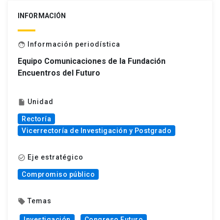
INFORMACIÓN
Información periodística
face
Equipo Comunicaciones de la Fundación
Encuentros del Futuro
Unidad
insert_drive_file
Rectoría
Vicerrectoría de Investigación y Postgrado
Eje estratégico
check_circle_outline
Compromiso público
Temas
local_offer
Investigación
Congreso Futuro