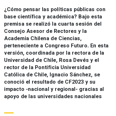
Universidad
¿Cómo pensar las políticas públicas con
base científica y académica? Bajo esta
keyboard_arrow_down
Información para
premisa se realizó la cuarta sesión del
Futuros estudiantes
Go to english site
launch
Consejo Asesor de Rectores y la
Academia Chilena de Ciencias,
Estudiantes
ACCESOS DIRECTOS
perteneciente a Congreso Futuro. En esta
versión, coordinada por la rectora de la
Admisión
launch
Académicos
Universidad de Chile, Rosa Devés y el
Mi Cuenta UC
launch
rector de la Pontificia Universidad
Personal
Católica de Chile, Ignacio Sánchez, se
Correo UC
launch
launch
Alumni
conoció el resultado de CF2023 y su
Mi Portal UC
launch
impacto -nacional y regional- gracias al
Padres y familia
apoyo de las universidades nacionales
Medios
Biblioteca
launch
launch
Vecinos
Donaciones
launch