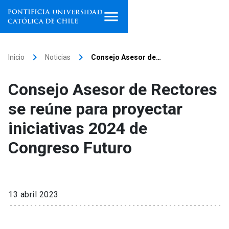
Inicio
keyboard_arrow_right
keyboard_arrow_right
Inicio
Noticias
Consejo Asesor de…
Programas de estudio
Consejo Asesor de Rectores
Facultades, escuelas e
se reúne para proyectar
institutos
iniciativas 2024 de
Investigación
Congreso Futuro
Internacionalización
launch
Extensión
13 abril 2023
Vinculación