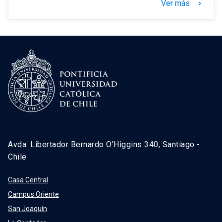
Ver más
keyboard_arrow_right
Avda. Libertador Bernardo O’Higgins 340, Santiago -
Chile
Casa Central
Campus Oriente
San Joaquín