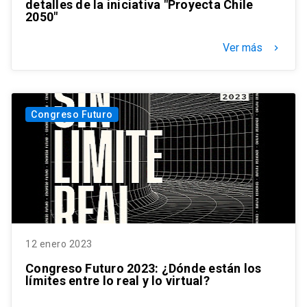
detalles de la iniciativa "Proyecta Chile
2050"
Ver más
keyboard_arrow_right
Congreso Futuro
12 enero 2023
Congreso Futuro 2023: ¿Dónde están los
límites entre lo real y lo virtual?