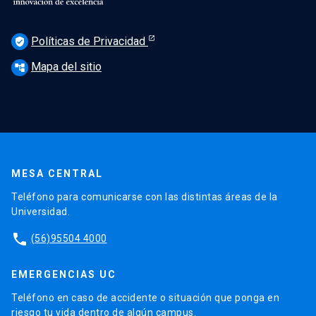
Políticas de Privacidad
verified_user
Mapa del sitio
account_tree
MESA CENTRAL
Teléfono para comunicarse con las distintas áreas de la
Universidad.
phone
(56)95504 4000
EMERGENCIAS UC
Teléfono en caso de accidente o situación que ponga en
riesgo tu vida dentro de algún campus.