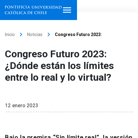
Inicio
keyboard_arrow_right
keyboard_arrow_right
Inicio
Noticias
Congreso Futuro 2023:
Programas de estudio
Congreso Futuro 2023:
Facultades, escuelas e
¿Dónde están los límites
institutos
entre lo real y lo virtual?
Investigación
Internacionalización
launch
12 enero 2023
Extensión
Vinculación
Bajo la premisa “Sin límite real”, la versión