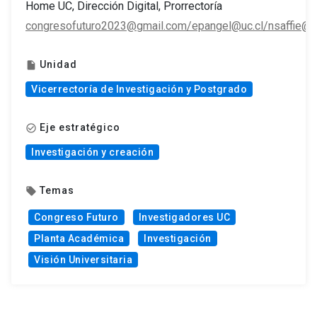
Home UC, Dirección Digital, Prorrectoría
congresofuturo2023@gmail.com/epangel@uc.cl/nsaffie@uc
Unidad
insert_drive_file
Vicerrectoría de Investigación y Postgrado
Eje estratégico
check_circle_outline
Investigación y creación
Temas
local_offer
Congreso Futuro
Investigadores UC
Planta Académica
Investigación
Visión Universitaria