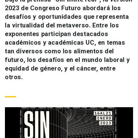
Universidad
2023 de Congreso Futuro abordará los
desafíos y oportunidades que representa
keyboard_arrow_down
Información para
la virtualidad del metaverso. Entre los
exponentes participan destacados
Futuros estudiantes
Go to english site
launch
académicos y académicas UC, en temas
Estudiantes
tan diversos como los alimentos del
ACCESOS DIRECTOS
futuro, los desafíos en el mundo laboral y
Admisión
launch
Académicos
equidad de género, y el cáncer, entre
otros.
Mi Cuenta UC
launch
Personal
Correo UC
launch
launch
Alumni
Mi Portal UC
launch
Padres y familia
Medios
Biblioteca
launch
launch
Vecinos
Donaciones
launch