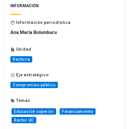
INFORMACIÓN
Información periodística
face
Ana María Bolumburu
Unidad
insert_drive_file
Rectoría
Eje estratégico
check_circle_outline
Compromiso público
Temas
local_offer
Educación superior
Financiamiento
Rector UC