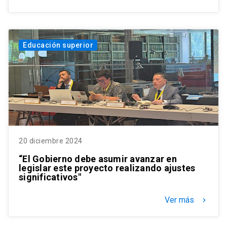
Educación superior
20 diciembre 2024
“El Gobierno debe asumir avanzar en
legislar este proyecto realizando ajustes
significativos"
Ver más
keyboard_arrow_right