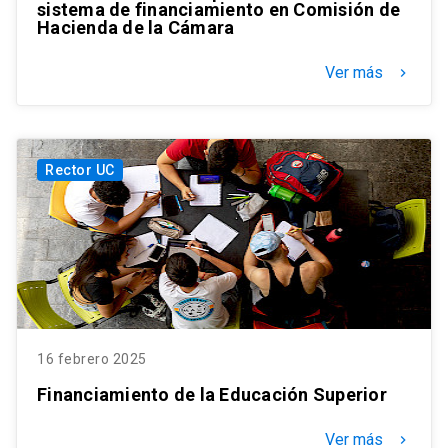
sistema de financiamiento en Comisión de
Hacienda de la Cámara
Ver más
keyboard_arrow_right
Rector UC
16 febrero 2025
Financiamiento de la Educación Superior
Ver más
keyboard_arrow_right