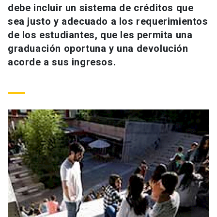
debe incluir un sistema de créditos que
Universidad
sea justo y adecuado a los requerimientos
keyboard_arrow_down
Información para
de los estudiantes, que les permita una
graduación oportuna y una devolución
Futuros estudiantes
Go to english site
launch
acorde a sus ingresos.
Estudiantes
ACCESOS DIRECTOS
Admisión
launch
Académicos
Mi Cuenta UC
launch
Personal
Correo UC
launch
launch
Alumni
Mi Portal UC
launch
Padres y familia
Medios
Biblioteca
launch
launch
Vecinos
Donaciones
launch