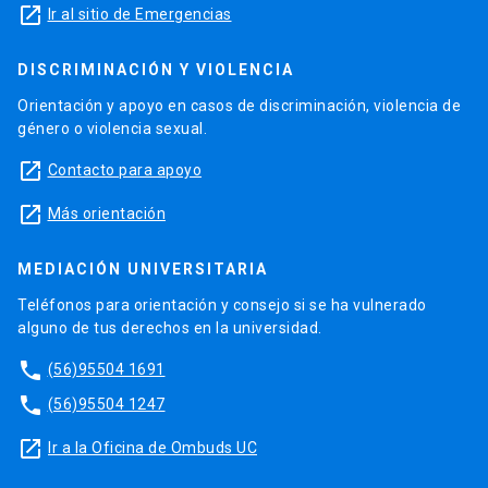
launch
Ir al sitio de Emergencias
DISCRIMINACIÓN Y VIOLENCIA
Orientación y apoyo en casos de discriminación, violencia de
género o violencia sexual.
launch
Contacto para apoyo
launch
Más orientación
MEDIACIÓN UNIVERSITARIA
Teléfonos para orientación y consejo si se ha vulnerado
alguno de tus derechos en la universidad.
phone
(56)95504 1691
phone
(56)95504 1247
launch
Ir a la Oficina de Ombuds UC