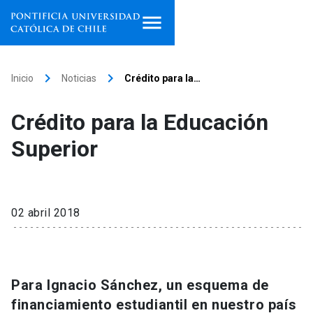
Inicio
keyboard_arrow_right
keyboard_arrow_right
Inicio
Noticias
Crédito para la…
Programas de estudio
Crédito para la Educación
Facultades, escuelas e
Superior
institutos
Investigación
02 abril 2018
Internacionalización
launch
Extensión
Para Ignacio Sánchez, un esquema de
Vinculación
financiamiento estudiantil en nuestro país