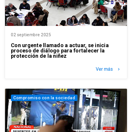
02 septiembre 2025
Con urgente llamado a actuar, se inicia
proceso de diálogo para fortalecer la
protección de la niñez
Ver más
keyboard_arrow_right
Compromiso con la sociedad