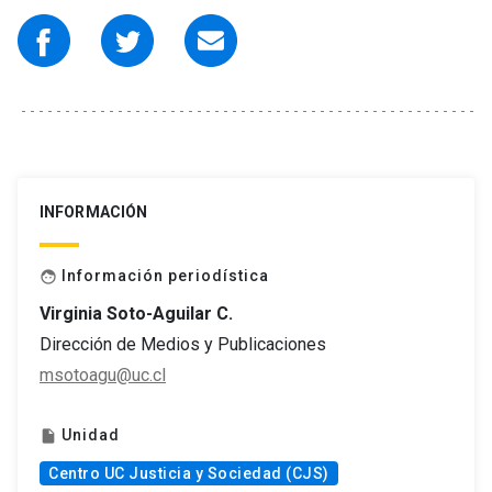
INFORMACIÓN
Información periodística
face
Virginia Soto-Aguilar C.
Dirección de Medios y Publicaciones
msotoagu@uc.cl
Unidad
insert_drive_file
Centro UC Justicia y Sociedad (CJS)