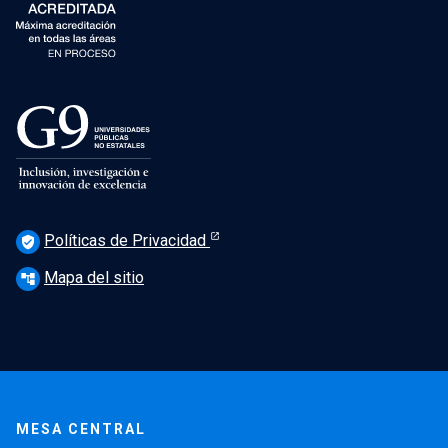
Políticas de Privacidad
verified_user
Mapa del sitio
account_tree
MESA CENTRAL