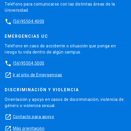
Teléfono para comunicarse con las distintas áreas de la
Universidad.
phone
(56)95504 4000
EMERGENCIAS UC
Teléfono en caso de accidente o situación que ponga en
riesgo tu vida dentro de algún campus.
phone
(56)95504 5000
launch
Ir al sitio de Emergencias
DISCRIMINACIÓN Y VIOLENCIA
Orientación y apoyo en casos de discriminación, violencia de
género o violencia sexual.
launch
Contacto para apoyo
launch
Más orientación