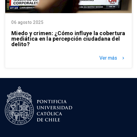
06 agosto 2025
Miedo y crimen: ¿Cómo influye la cobertura
mediática en la percepción ciudadana del
delito?
Ver más
keyboard_arrow_right