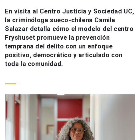
Universidad
En visita al Centro Justicia y Sociedad UC,
la criminóloga sueco-chilena Camila
keyboard_arrow_down
Información para
Salazar detalla cómo el modelo del centro
Futuros estudiantes
Go to english site
launch
Fryshuset promueve la prevención
temprana del delito con un enfoque
Estudiantes
ACCESOS DIRECTOS
positivo, democrático y articulado con
toda la comunidad.
Admisión
launch
Académicos
Mi Cuenta UC
launch
Personal
Correo UC
launch
launch
Alumni
Mi Portal UC
launch
Padres y familia
Medios
Biblioteca
launch
launch
Vecinos
Donaciones
launch