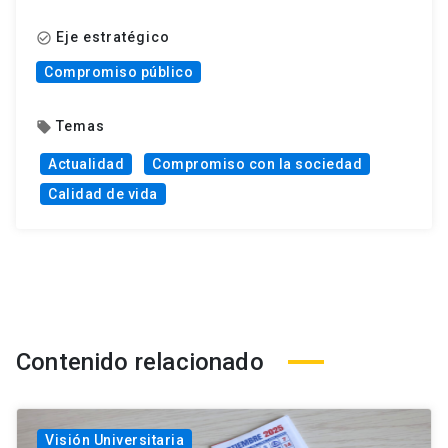
Eje estratégico
check_circle_outline
Compromiso público
Temas
local_offer
Actualidad
Compromiso con la sociedad
Calidad de vida
Contenido relacionado
Visión Universitaria