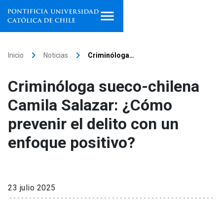
Inicio
keyboard_arrow_right
keyboard_arrow_right
Inicio
Noticias
Criminóloga…
Programas de estudio
Criminóloga sueco-chilena
Facultades, escuelas e
Camila Salazar: ¿Cómo
institutos
prevenir el delito con un
Investigación
enfoque positivo?
Internacionalización
launch
Extensión
23 julio 2025
Vinculación