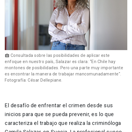
Consultada sobre las posibilidades de aplicar este
photo_camera
enfoque en nuestro país, Salazar es clara: “En Chile hay
montones de posibilidades. Pero una parte muy importante
es encontrar la manera de trabajar mancomunadamente".
Fotografía: César Dellepiane.
El desafío de enfrentar el crimen desde sus
inicios para que se pueda prevenir, es lo que
caracteriza el trabajo que realiza la criminóloga
Camila Salazar, en Suecia. La profesional sueco-