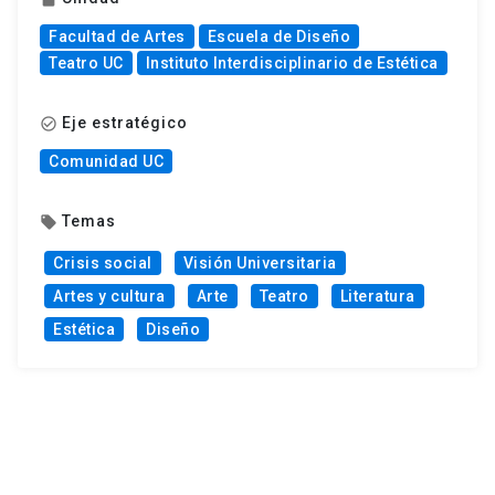
Facultad de Artes
Escuela de Diseño
Teatro UC
Instituto Interdisciplinario de Estética
Eje estratégico
check_circle_outline
Comunidad UC
Temas
local_offer
Crisis social
Visión Universitaria
Artes y cultura
Arte
Teatro
Literatura
Estética
Diseño