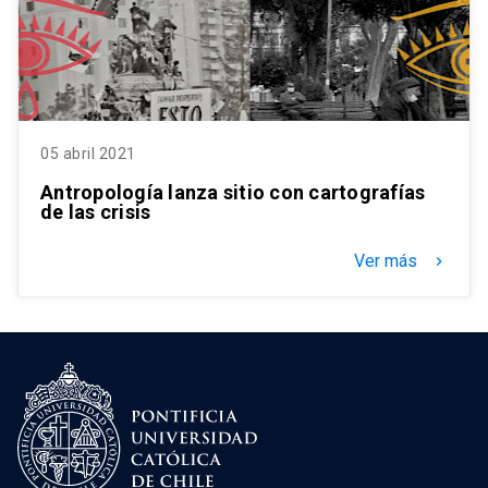
05 abril 2021
Antropología lanza sitio con cartografías
de las crisis
Ver más
keyboard_arrow_right