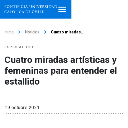
Inicio
keyboard_arrow_right
keyboard_arrow_right
Inicio
Noticias
Cuatro miradas…
Programas de estudio
ESPECIAL 18-O
Facultades, escuelas e
Cuatro miradas artísticas y
institutos
femeninas para entender el
Investigación
estallido
Internacionalización
launch
Extensión
19 octubre 2021
Vinculación