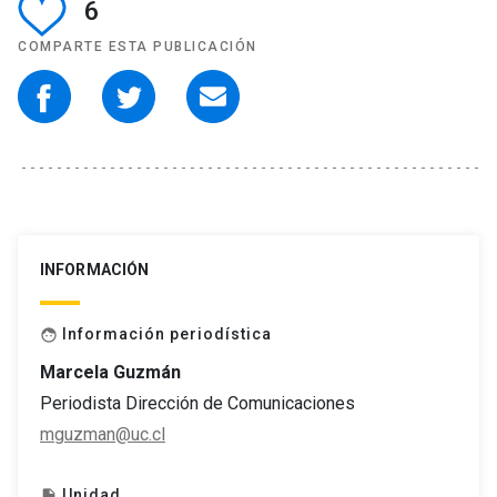
6
COMPARTE ESTA PUBLICACIÓN
INFORMACIÓN
Información periodística
face
Marcela Guzmán
Periodista Dirección de Comunicaciones
mguzman@uc.cl
Unidad
insert_drive_file