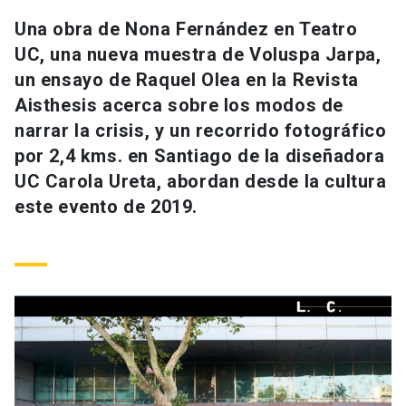
Universidad
Una obra de Nona Fernández en Teatro
UC, una nueva muestra de Voluspa Jarpa,
keyboard_arrow_down
Información para
un ensayo de Raquel Olea en la Revista
Aisthesis acerca sobre los modos de
Futuros estudiantes
Go to english site
launch
narrar la crisis, y un recorrido fotográfico
Estudiantes
ACCESOS DIRECTOS
por 2,4 kms. en Santiago de la diseñadora
UC Carola Ureta, abordan desde la cultura
Admisión
launch
Académicos
este evento de 2019.
Mi Cuenta UC
launch
Personal
Correo UC
launch
launch
Alumni
Mi Portal UC
launch
Padres y familia
Medios
Biblioteca
launch
launch
Vecinos
Donaciones
launch