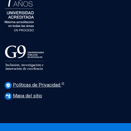
Políticas de Privacidad
verified_user
Mapa del sitio
account_tree