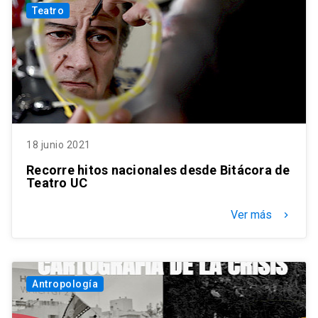
Teatro
18 junio 2021
Recorre hitos nacionales desde Bitácora de
Teatro UC
Ver más
keyboard_arrow_right
Antropología