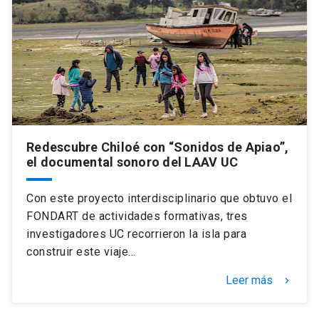
Redescubre Chiloé con “Sonidos de Apiao”,
el documental sonoro del LAAV UC
Con este proyecto interdisciplinario que obtuvo el
FONDART de actividades formativas, tres
investigadores UC recorrieron la isla para
construir este viaje…
Leer más
keyboard_arrow_right