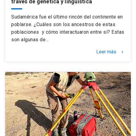
través de genética y lingüística
Sudamérica fue el último rincón del continente en
poblarse. ¿Cuáles son los ancestros de estas
poblaciones y cómo interactuaron entre sí? Estas
son algunas de…
Leer más
keyboard_arrow_right