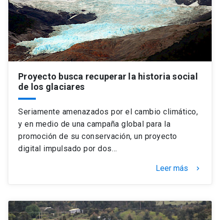
Universidad
keyboard_arrow_down
Información para
Futuros estudiantes
Go to english site
launch
Proyecto busca recuperar la historia social
Estudiantes
ACCESOS DIRECTOS
de los glaciares
Admisión
launch
Académicos
Seriamente amenazados por el cambio climático,
Mi Cuenta UC
launch
y en medio de una campaña global para la
Personal
promoción de su conservación, un proyecto
Correo UC
launch
digital impulsado por dos…
launch
Alumni
Mi Portal UC
launch
Leer más
keyboard_arrow_right
Padres y familia
Medios
Biblioteca
launch
launch
Vecinos
Donaciones
launch