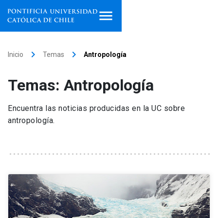
Inicio
keyboard_arrow_right
keyboard_arrow_right
Inicio
Temas
Antropología
Programas de estudio
Temas: Antropología
Facultades, escuelas e
institutos
Encuentra las noticias producidas en la UC sobre
antropología.
Investigación
Internacionalización
launch
Extensión
Vinculación