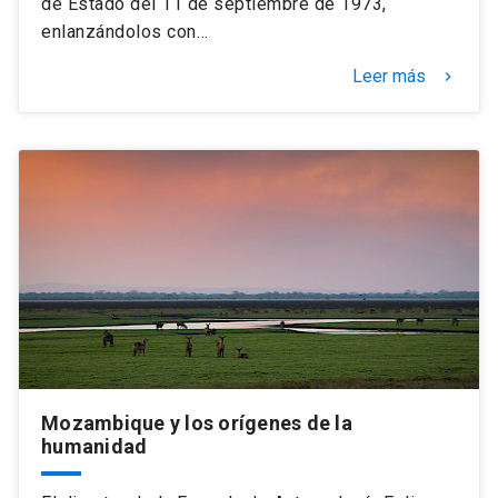
de Estado del 11 de septiembre de 1973,
enlanzándolos con…
Leer más
keyboard_arrow_right
Mozambique y los orígenes de la
humanidad