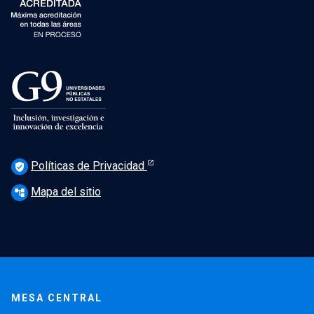
Políticas de Privacidad
verified_user
Mapa del sitio
account_tree
MESA CENTRAL