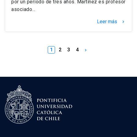
por un período de tres años. Martínez es profesor
asociado…
Leer más
keyboard_arrow_right
1
2
3
4
keyboard_arrow_right