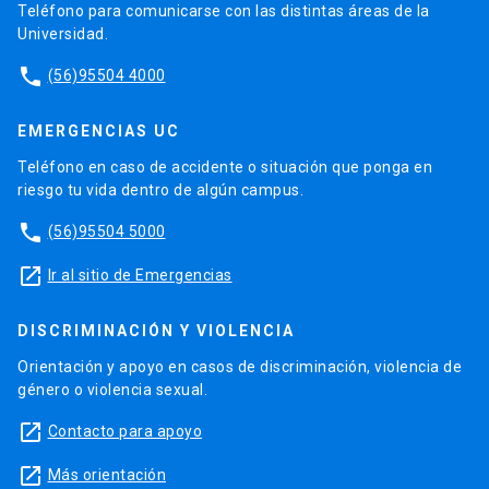
Teléfono para comunicarse con las distintas áreas de la
Universidad.
phone
(56)95504 4000
EMERGENCIAS UC
Teléfono en caso de accidente o situación que ponga en
riesgo tu vida dentro de algún campus.
phone
(56)95504 5000
launch
Ir al sitio de Emergencias
DISCRIMINACIÓN Y VIOLENCIA
Orientación y apoyo en casos de discriminación, violencia de
género o violencia sexual.
launch
Contacto para apoyo
launch
Más orientación