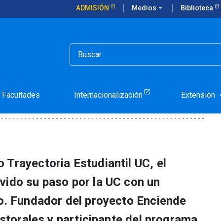
ADMISIÓN
Medios
arrow_drop_down
Biblioteca
icio y vocación
nio de servicio y vocació
Facultades
Internacionalización
Extensión
arrow_d
 Trayectoria Estudiantil UC, el
vido su paso por la UC con un
io. Fundador del proyecto Enciende
pastorales y participante del programa