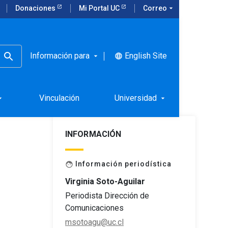
Donaciones
Mi Portal UC
Correo
arrow_drop_down
Información para
English Site
language
arrow_drop_down
n
Vinculación
Universidad
rop_down
arrow_drop_down
INFORMACIÓN
Información periodística
face
Virginia Soto-Aguilar
Periodista Dirección de
Comunicaciones
msotoagu@uc.cl