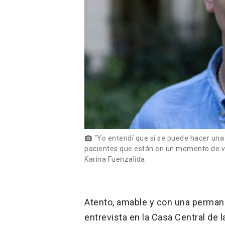
"Yo entendí que sí se puede hacer una m
photo_camera
pacientes que están en un momento de vul
Karina Fuenzalida.
Atento, amable y con una permane
entrevista en la Casa Central de