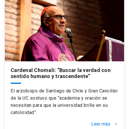
Universidad
keyboard_arrow_down
Información para
Futuros estudiantes
Go to english site
launch
Estudiantes
ACCESOS DIRECTOS
Admisión
launch
Académicos
Cardenal Chomali: “Buscar la verdad con
Mi Cuenta UC
launch
Personal
sentido humano y trascendente”
Correo UC
launch
launch
Alumni
El arzobispo de Santiago de Chile y Gran Canciller
Mi Portal UC
launch
de la UC sostuvo que “academia y oración se
Padres y familia
necesitan para que la universidad brille en su
Medios
Biblioteca
launch
catolicidad”.
launch
Vecinos
Donaciones
launch
Leer más
keyboard_arrow_right