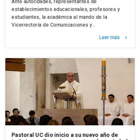
Ante autoridades, representantes de
establecimientos educacionales, profesores y
estudiantes, la académica al mando de la
Vicerrectoría de Comunicaciones y…
Leer más
keyboard_arrow_right
Pastoral UC dio inicio a su nuevo año de