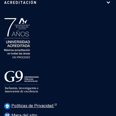
ACREDITACIÓN
Políticas de Privacidad
verified_user
Mapa del sitio
account_tree