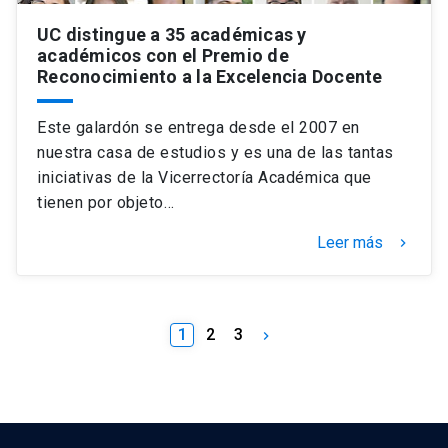
UC distingue a 35 académicas y
académicos con el Premio de
Reconocimiento a la Excelencia Docente
Este galardón se entrega desde el 2007 en
nuestra casa de estudios y es una de las tantas
iniciativas de la Vicerrectoría Académica que
tienen por objeto…
Leer más
keyboard_arrow_right
1
2
3
keyboard_arrow_right