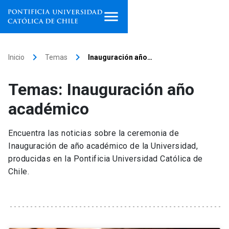
Inicio
keyboard_arrow_right
keyboard_arrow_right
Inicio
Temas
Inauguración año…
Programas de estudio
Temas: Inauguración año
Facultades, escuelas e
académico
institutos
Encuentra las noticias sobre la ceremonia de
Investigación
Inauguración de año académico de la Universidad,
producidas en la Pontificia Universidad Católica de
Internacionalización
launch
Chile.
Extensión
Vinculación