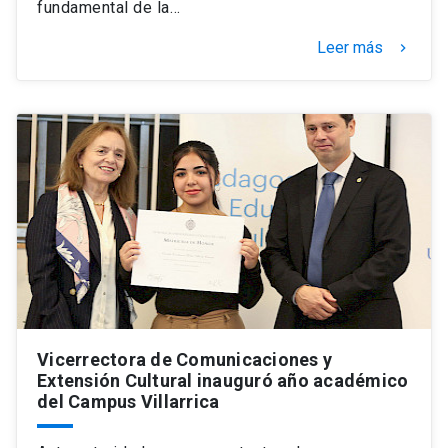
fundamental de la…
Leer más
keyboard_arrow_right
Vicerrectora de Comunicaciones y
Extensión Cultural inauguró año académico
del Campus Villarrica