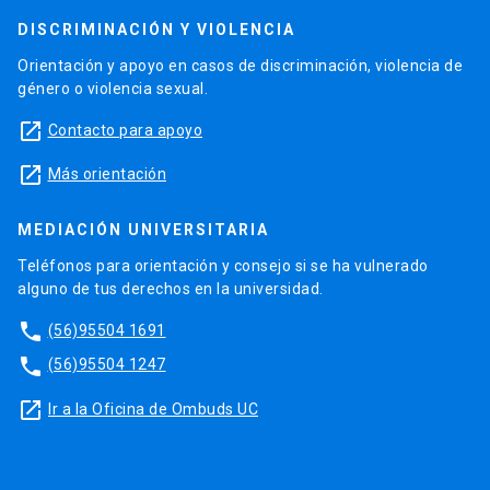
DISCRIMINACIÓN Y VIOLENCIA
Orientación y apoyo en casos de discriminación, violencia de
género o violencia sexual.
launch
Contacto para apoyo
launch
Más orientación
MEDIACIÓN UNIVERSITARIA
Teléfonos para orientación y consejo si se ha vulnerado
alguno de tus derechos en la universidad.
phone
(56)95504 1691
phone
(56)95504 1247
launch
Ir a la Oficina de Ombuds UC