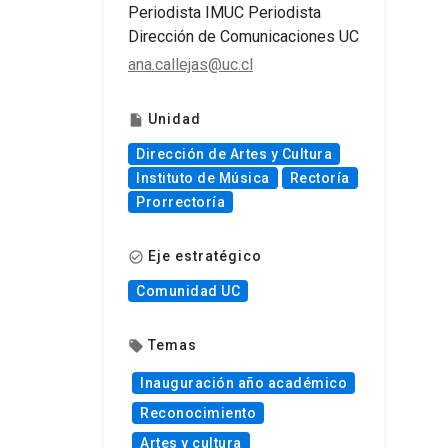
Periodista IMUC Periodista
Dirección de Comunicaciones UC
ana.callejas@uc.cl
Unidad
insert_drive_file
Dirección de Artes y Cultura
Instituto de Música
Rectoría
Prorrectoría
Eje estratégico
check_circle_outline
Comunidad UC
Temas
local_offer
Inauguración año académico
Reconocimiento
Artes y cultura