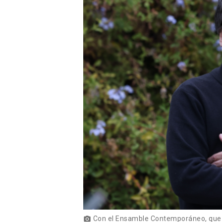
Con el Ensamble Contemporáneo, que fu
photo_camera