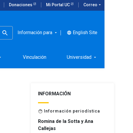
Donaciones
Mi Portal UC
Correo
arrow_drop_down
Información para
English Site
language
arrow_drop_down
lovera,
Vinculación
Universidad
rop_down
arrow_drop_down
INFORMACIÓN
Información periodística
face
Romina de la Sotta y Ana
Callejas