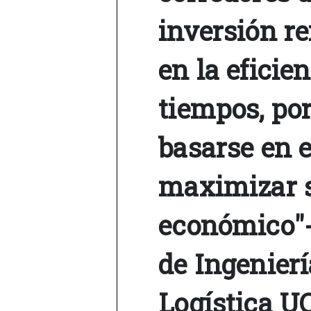
inversión r
en la eficie
tiempos, por
basarse en 
maximizar s
económico"-
de Ingenier
Logística U