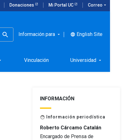
Donaciones
Mi Portal UC
Correo
arrow_drop_down
Información para
English Site
language
arrow_drop_down
iciencia
Vinculación
Universidad
rop_down
arrow_drop_down
INFORMACIÓN
Información periodística
face
Roberto Cárcamo Catalán
Encargado de Prensa de