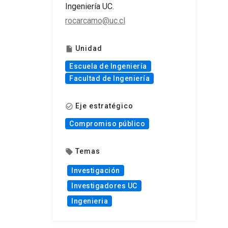
Ingeniería UC.
rocarcamo@uc.cl
Unidad
insert_drive_file
Escuela de Ingeniería
Facultad de Ingeniería
Eje estratégico
check_circle_outline
Compromiso público
Temas
local_offer
Investigación
Investigadores UC
Ingenieria