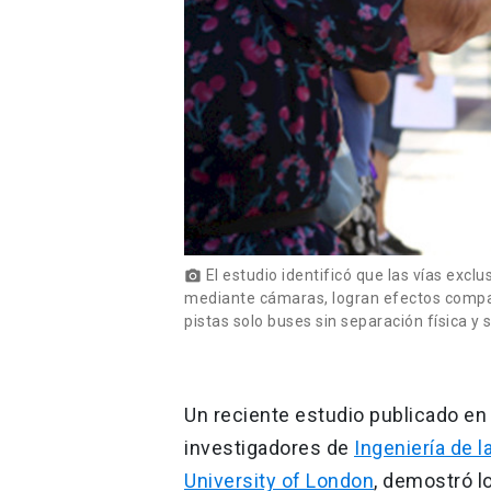
El estudio identificó que las vías excl
photo_camera
mediante cámaras, logran efectos compar
pistas solo buses sin separación física y 
Un reciente estudio publicado en
investigadores de
Ingeniería de l
University of London
, demostró l