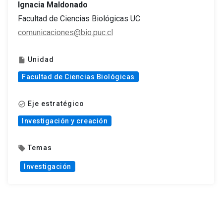
Ignacia Maldonado
Facultad de Ciencias Biológicas UC
comunicaciones@bio.puc.cl
Unidad
insert_drive_file
Facultad de Ciencias Biológicas
Eje estratégico
check_circle_outline
Investigación y creación
Temas
local_offer
Investigación