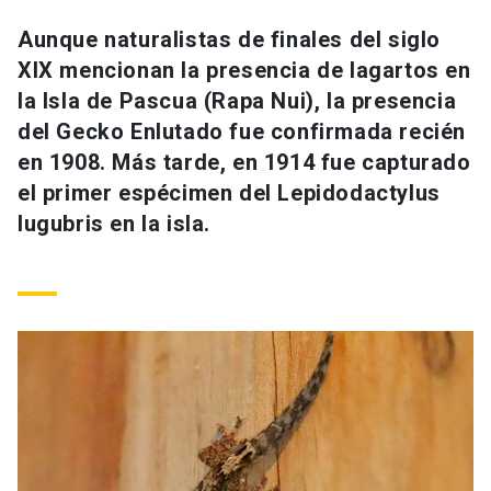
Universidad
Aunque naturalistas de finales del siglo
XIX mencionan la presencia de lagartos en
keyboard_arrow_down
Información para
la Isla de Pascua (Rapa Nui), la presencia
Futuros estudiantes
Go to english site
launch
del Gecko Enlutado fue confirmada recién
en 1908. Más tarde, en 1914 fue capturado
Estudiantes
ACCESOS DIRECTOS
el primer espécimen del Lepidodactylus
lugubris en la isla.
Admisión
launch
Académicos
Mi Cuenta UC
launch
Personal
Correo UC
launch
launch
Alumni
Mi Portal UC
launch
Padres y familia
Medios
Biblioteca
launch
launch
Vecinos
Donaciones
launch