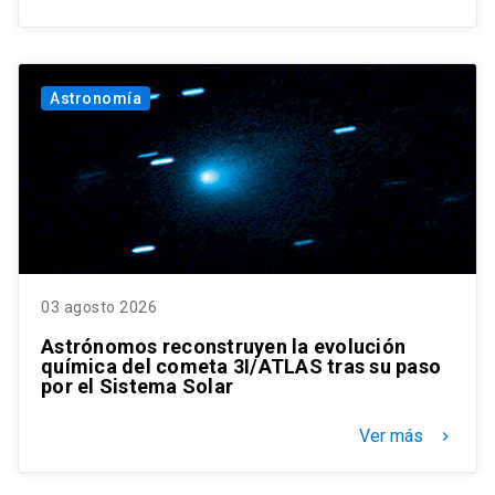
Astronomía
03 agosto 2026
Astrónomos reconstruyen la evolución
química del cometa 3I/ATLAS tras su paso
por el Sistema Solar
Ver más
keyboard_arrow_right