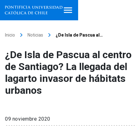
Inicio
keyboard_arrow_right
keyboard_arrow_right
Inicio
Noticias
¿De Isla de Pascua al…
Programas de estudio
¿De Isla de Pascua al centro
Facultades, escuelas e
de Santiago? La llegada del
institutos
lagarto invasor de hábitats
Investigación
urbanos
Internacionalización
launch
Extensión
09 noviembre 2020
Vinculación