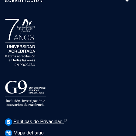
ACREDITACIÓN
Políticas de Privacidad
verified_user
Mapa del sitio
account_tree