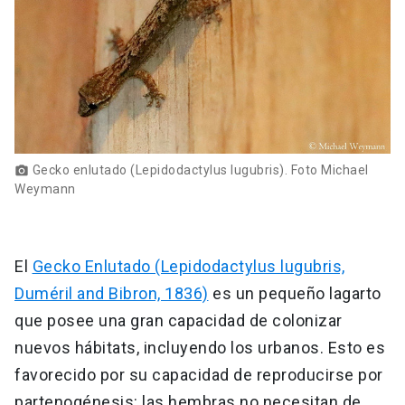
Gecko enlutado (Lepidodactylus lugubris). Foto Michael
photo_camera
Weymann
El
Gecko Enlutado (Lepidodactylus lugubris,
Duméril and Bibron, 1836)
es un pequeño lagarto
que posee una gran capacidad de colonizar
nuevos hábitats, incluyendo los urbanos. Esto es
favorecido por su capacidad de reproducirse por
partenogénesis: las hembras no necesitan de