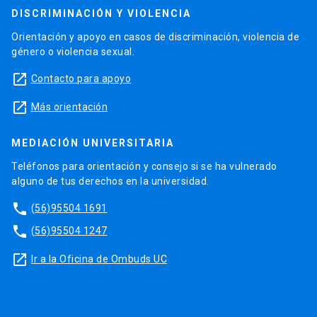
DISCRIMINACIÓN Y VIOLENCIA
Orientación y apoyo en casos de discriminación, violencia de
género o violencia sexual.
launch
Contacto para apoyo
launch
Más orientación
MEDIACIÓN UNIVERSITARIA
Teléfonos para orientación y consejo si se ha vulnerado
alguno de tus derechos en la universidad.
phone
(56)95504 1691
phone
(56)95504 1247
launch
Ir a la Oficina de Ombuds UC