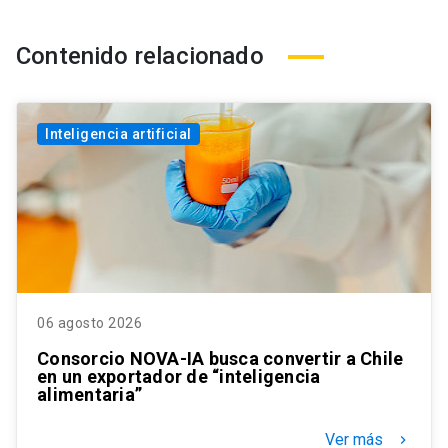
Contenido relacionado
Inteligencia artificial
06 agosto 2026
Consorcio NOVA-IA busca convertir a Chile
en un exportador de “inteligencia
alimentaria”
Ver más
keyboard_arrow_right