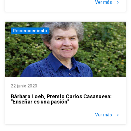
Ver más
keyboard_arrow_right
Reconocimiento
22 junio 2020
Bárbara Loeb, Premio Carlos Casanueva:
"Enseñar es una pasión"
Ver más
keyboard_arrow_right