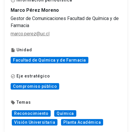
Información periodística
face
Marco Pérez Moreno
Gestor de Comunicaciones Facultad de Química y de
Farmacia
marco.perez@uc.cl
Unidad
insert_drive_file
Facultad de Química y de Farmacia
Eje estratégico
check_circle_outline
Compromiso público
Temas
local_offer
Reconocimiento
Química
Visión Universitaria
Planta Académica