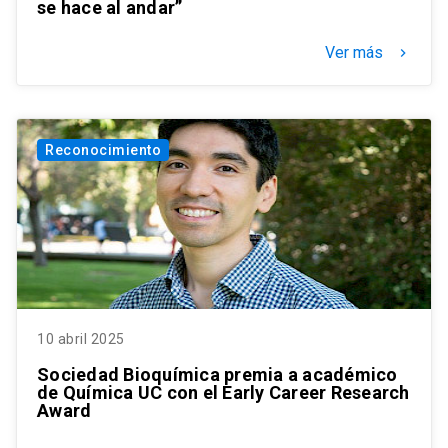
se hace al andar”
Ver más
keyboard_arrow_right
Reconocimiento
10 abril 2025
Sociedad Bioquímica premia a académico
de Química UC con el Early Career Research
Award