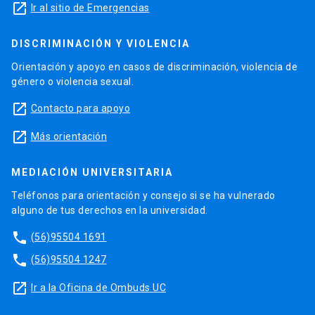
launch
Ir al sitio de Emergencias
DISCRIMINACIÓN Y VIOLENCIA
Orientación y apoyo en casos de discriminación, violencia de
género o violencia sexual.
launch
Contacto para apoyo
launch
Más orientación
MEDIACIÓN UNIVERSITARIA
Teléfonos para orientación y consejo si se ha vulnerado
alguno de tus derechos en la universidad.
phone
(56)95504 1691
phone
(56)95504 1247
launch
Ir a la Oficina de Ombuds UC