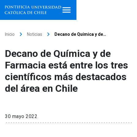
Inicio
keyboard_arrow_right
keyboard_arrow_right
Inicio
Noticias
Decano de Química y de…
Programas de estudio
Decano de Química y de
Facultades, escuelas e
Farmacia está entre los tres
institutos
científicos más destacados
Investigación
del área en Chile
Internacionalización
launch
Extensión
30 mayo 2022
Vinculación