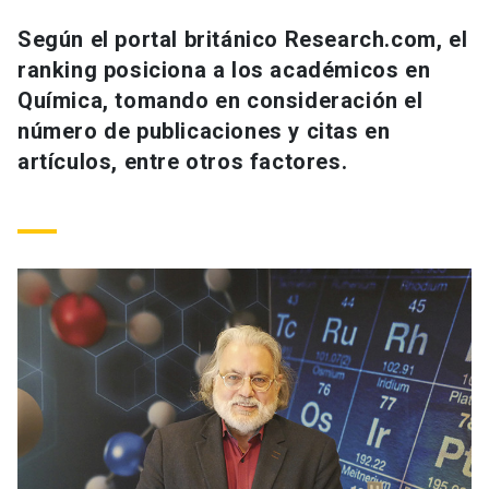
Universidad
Según el portal británico Research.com, el
ranking posiciona a los académicos en
keyboard_arrow_down
Información para
Química, tomando en consideración el
Futuros estudiantes
Go to english site
launch
número de publicaciones y citas en
artículos, entre otros factores.
Estudiantes
ACCESOS DIRECTOS
Admisión
launch
Académicos
Mi Cuenta UC
launch
Personal
Correo UC
launch
launch
Alumni
Mi Portal UC
launch
Padres y familia
Medios
Biblioteca
launch
launch
Vecinos
Donaciones
launch