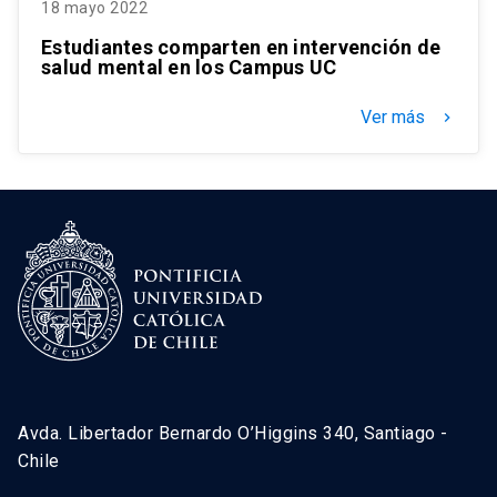
18 mayo 2022
Estudiantes comparten en intervención de
salud mental en los Campus UC
Ver más
keyboard_arrow_right
Avda. Libertador Bernardo O’Higgins 340, Santiago -
Chile