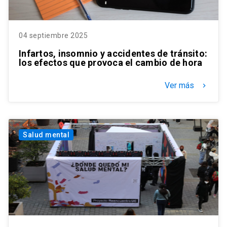
04 septiembre 2025
Infartos, insomnio y accidentes de tránsito:
los efectos que provoca el cambio de hora
Ver más
keyboard_arrow_right
Salud mental