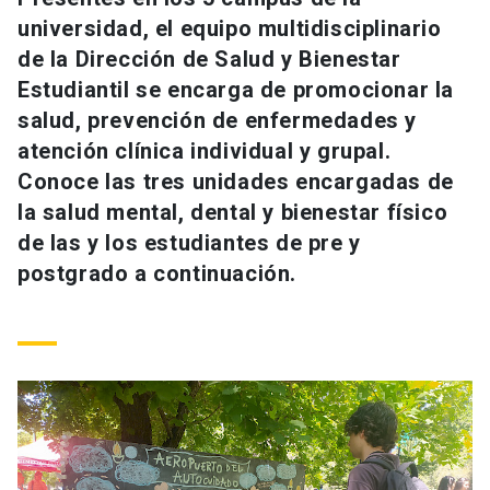
Universidad
universidad, el equipo multidisciplinario
de la Dirección de Salud y Bienestar
keyboard_arrow_down
Información para
Estudiantil se encarga de promocionar la
salud, prevención de enfermedades y
Futuros estudiantes
Go to english site
launch
atención clínica individual y grupal.
Estudiantes
Conoce las tres unidades encargadas de
ACCESOS DIRECTOS
la salud mental, dental y bienestar físico
Admisión
launch
Académicos
de las y los estudiantes de pre y
postgrado a continuación.
Mi Cuenta UC
launch
Personal
Correo UC
launch
launch
Alumni
Mi Portal UC
launch
Padres y familia
Medios
Biblioteca
launch
launch
Vecinos
Donaciones
launch