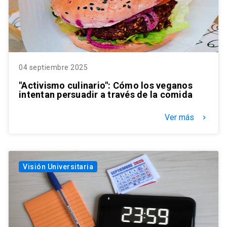
04 septiembre 2025
"Activismo culinario": Cómo los veganos
intentan persuadir a través de la comida
Ver más
keyboard_arrow_right
Visión Universitaria