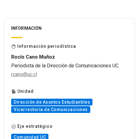
INFORMACIÓN
Información periodística
face
Rocío Cano Muñoz
Periodista de la Dirección de Comunicaciones UC.
rcano@uc.cl
Unidad
insert_drive_file
Dirección de Asuntos Estudiantiles
Vicerrectoría de Comunicaciones
Eje estratégico
check_circle_outline
Comunidad UC