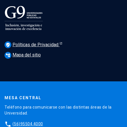
Políticas de Privacidad
verified_user
Mapa del sitio
account_tree
MESA CENTRAL
Teléfono para comunicarse con las distintas áreas de la
Universidad.
phone
(56)95504 4000