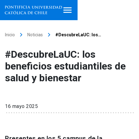
Inicio
keyboard_arrow_right
keyboard_arrow_right
Inicio
Noticias
#DescubreLaUC: los…
Programas de estudio
#DescubreLaUC: los
Facultades, escuelas e
beneficios estudiantiles de
institutos
salud y bienestar
Investigación
Internacionalización
launch
16 mayo 2025
Extensión
Vinculación
Presentes en los 5 campus de la