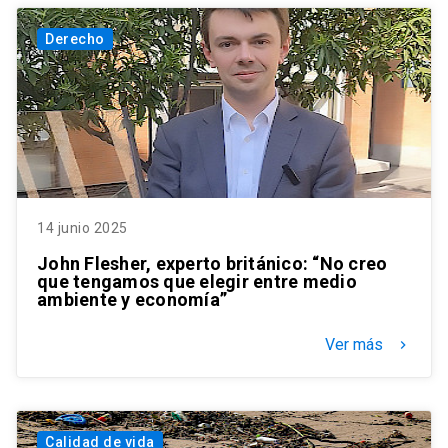
Derecho
14 junio 2025
John Flesher, experto británico: “No creo
que tengamos que elegir entre medio
ambiente y economía”
Ver más
keyboard_arrow_right
Calidad de vida