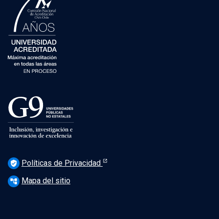
Políticas de Privacidad
verified_user
Mapa del sitio
account_tree