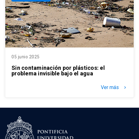
05 junio 2025
Sin contaminación por plásticos: el
problema invisible bajo el agua
Ver más
keyboard_arrow_right