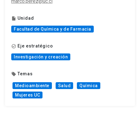
marco.perez@uc.cl
Unidad
insert_drive_file
Facultad de Química y de Farmacia
Eje estratégico
check_circle_outline
Investigación y creación
Temas
local_offer
Medioambiente
Salud
Química
Mujeres UC