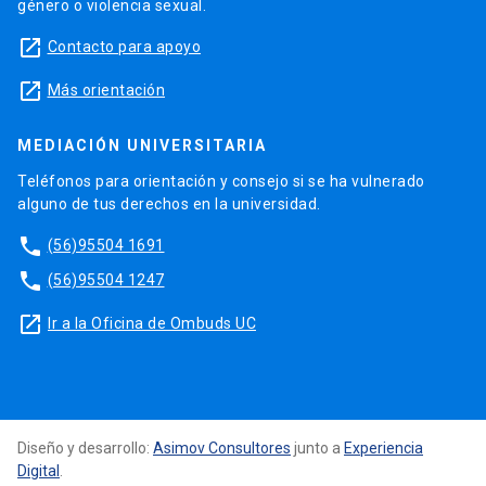
género o violencia sexual.
launch
Contacto para apoyo
launch
Más orientación
MEDIACIÓN UNIVERSITARIA
Teléfonos para orientación y consejo si se ha vulnerado
alguno de tus derechos en la universidad.
phone
(56)95504 1691
phone
(56)95504 1247
launch
Ir a la Oficina de Ombuds UC
Diseño y desarrollo:
Asimov Consultores
junto a
Experiencia
Digital
.