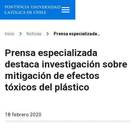
Inicio
keyboard_arrow_right
keyboard_arrow_right
Inicio
Noticias
Prensa especializada…
Programas de estudio
Prensa especializada
Facultades, escuelas e
destaca investigación sobre
institutos
mitigación de efectos
Investigación
tóxicos del plástico
Internacionalización
launch
Extensión
18 febrero 2020
Vinculación