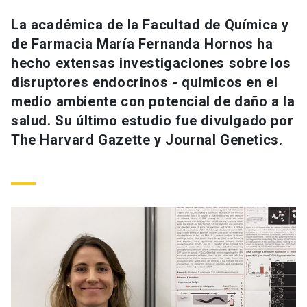
Universidad
La académica de la Facultad de Química y
de Farmacia María Fernanda Hornos ha
keyboard_arrow_down
Información para
hecho extensas investigaciones sobre los
Futuros estudiantes
Go to english site
launch
disruptores endocrinos - químicos en el
medio ambiente con potencial de daño a la
Estudiantes
ACCESOS DIRECTOS
salud. Su último estudio fue divulgado por
The Harvard Gazette y Journal Genetics.
Admisión
launch
Académicos
Mi Cuenta UC
launch
Personal
Correo UC
launch
launch
Alumni
Mi Portal UC
launch
Padres y familia
Medios
Biblioteca
launch
launch
Vecinos
Donaciones
launch