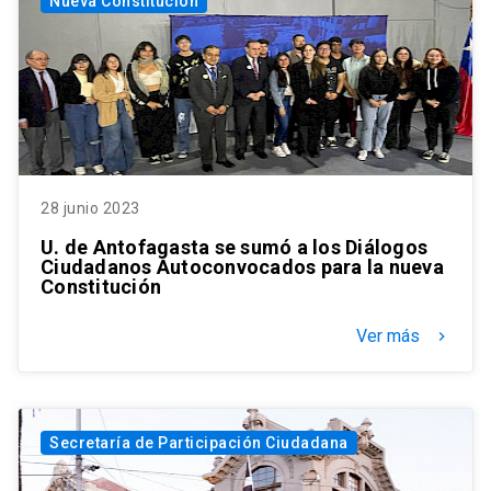
Nueva Constitución
28 junio 2023
U. de Antofagasta se sumó a los Diálogos
Ciudadanos Autoconvocados para la nueva
Constitución
Ver más
keyboard_arrow_right
Secretaría de Participación Ciudadana