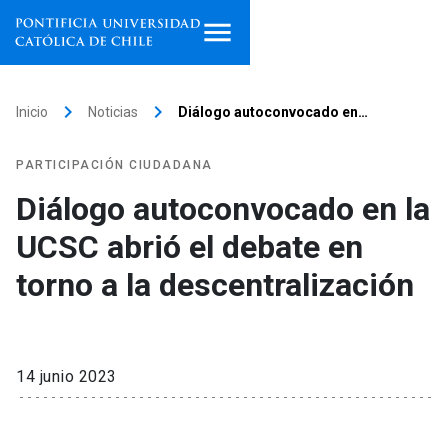
Inicio
keyboard_arrow_right
keyboard_arrow_right
Inicio
Noticias
Diálogo autoconvocado en…
Programas de estudio
PARTICIPACIÓN CIUDADANA
Facultades, escuelas e
Diálogo autoconvocado en la
institutos
UCSC abrió el debate en
Investigación
torno a la descentralización
Internacionalización
launch
Extensión
14 junio 2023
Vinculación