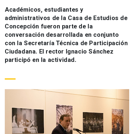
Universidad
Académicos, estudiantes y
administrativos de la Casa de Estudios de
keyboard_arrow_down
Información para
Concepción fueron parte de la
conversación desarrollada en conjunto
Futuros estudiantes
Go to english site
launch
con la Secretaría Técnica de Participación
Estudiantes
ACCESOS DIRECTOS
Ciudadana. El rector Ignacio Sánchez
participó en la actividad.
Admisión
launch
Académicos
Mi Cuenta UC
launch
Personal
Correo UC
launch
launch
Alumni
Mi Portal UC
launch
Padres y familia
Medios
Biblioteca
launch
launch
Vecinos
Donaciones
launch