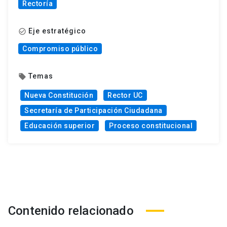
Rectoría
Eje estratégico
check_circle_outline
Compromiso público
Temas
local_offer
Nueva Constitución
Rector UC
Secretaría de Participación Ciudadana
Educación superior
Proceso constitucional
Contenido relacionado