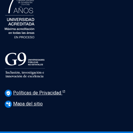
Políticas de Privacidad
verified_user
Mapa del sitio
account_tree