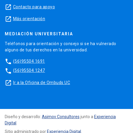
launch
Contacto para apoyo
launch
Más orientación
MEDIACIÓN UNIVERSITARIA
Teléfonos para orientación y consejo si se ha vulnerado
alguno de tus derechos en la universidad.
phone
(56)95504 1691
phone
(56)95504 1247
launch
Ir a la Oficina de Ombuds UC
Diseño y desarrollo:
Asimov Consultores
junto a
Experiencia
Digital
.
Sitio administrado por
Experiencia Digital
.