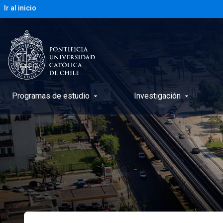
Ir al inicio
Programas de estudio
Investigación
arrow_drop_down
arrow_drop_down