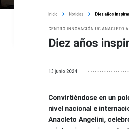
keyboard_arrow_right
keyboard_arrow_right
Inicio
Noticias
Diez años inspir
CENTRO INNOVACIÓN UC ANACLETO A
Diez años inspi
13 junio 2024
Convirtiéndose en un pol
nivel nacional e internac
Anacleto Angelini, celebr