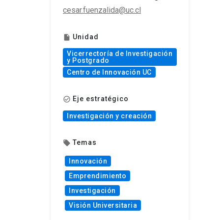
cesar.fuenzalida@uc.cl
Unidad
insert_drive_file
Vicerrectoría de Investigación
y Postgrado
Centro de Innovación UC
Eje estratégico
check_circle_outline
Investigación y creación
Temas
local_offer
Innovación
Emprendimiento
Investigación
Visión Universitaria