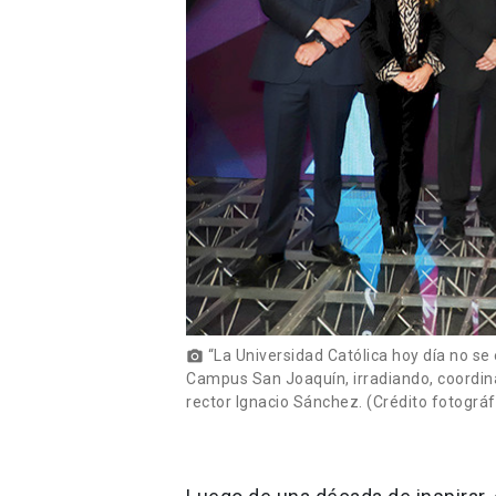
“La Universidad Católica hoy día no se 
photo_camera
Campus San Joaquín, irradiando, coordinan
rector Ignacio Sánchez. (Crédito fotográ