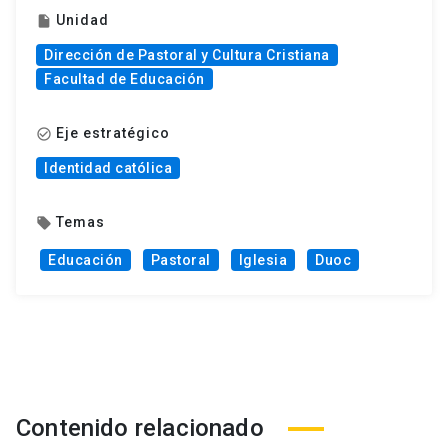
Unidad
insert_drive_file
Dirección de Pastoral y Cultura Cristiana
Facultad de Educación
Eje estratégico
check_circle_outline
Identidad católica
Temas
local_offer
Educación
Pastoral
Iglesia
Duoc
Contenido relacionado