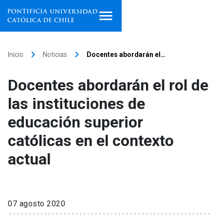
Inicio
keyboard_arrow_right
keyboard_arrow_right
Inicio
Noticias
Docentes abordarán el…
Programas de estudio
Docentes abordarán el rol de
Facultades, escuelas e
las instituciones de
institutos
educación superior
Investigación
católicas en el contexto
Internacionalización
launch
actual
Extensión
Vinculación
07 agosto 2020