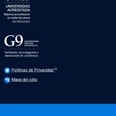
Políticas de Privacidad
verified_user
Mapa del sitio
account_tree