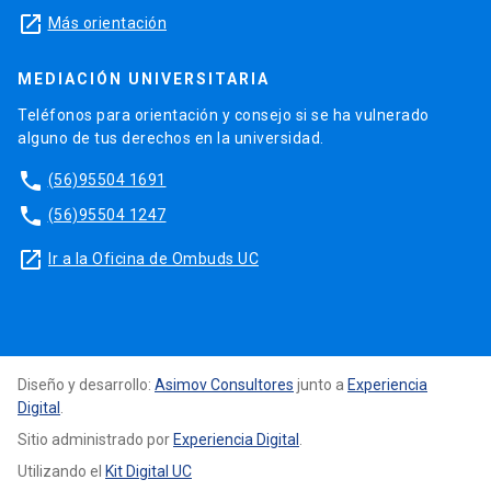
launch
Más orientación
MEDIACIÓN UNIVERSITARIA
Teléfonos para orientación y consejo si se ha vulnerado
alguno de tus derechos en la universidad.
phone
(56)95504 1691
phone
(56)95504 1247
launch
Ir a la Oficina de Ombuds UC
Diseño y desarrollo:
Asimov Consultores
junto a
Experiencia
Digital
.
Sitio administrado por
Experiencia Digital
.
Utilizando el
Kit Digital UC