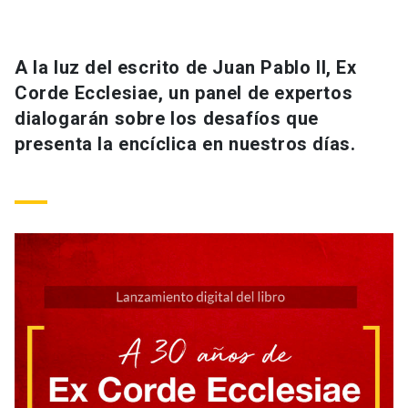
Universidad
keyboard_arrow_down
Información para
A la luz del escrito de Juan Pablo II, Ex
Corde Ecclesiae, un panel de expertos
Futuros estudiantes
Go to english site
launch
dialogarán sobre los desafíos que
presenta la encíclica en nuestros días.
Estudiantes
ACCESOS DIRECTOS
Admisión
launch
Académicos
Mi Cuenta UC
launch
Personal
Correo UC
launch
launch
Alumni
Mi Portal UC
launch
Padres y familia
Medios
Biblioteca
launch
launch
Vecinos
Donaciones
launch