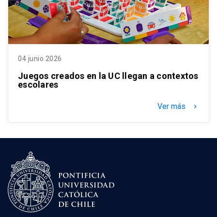
04 junio 2026
Juegos creados en la UC llegan a contextos
escolares
Ver más
keyboard_arrow_right