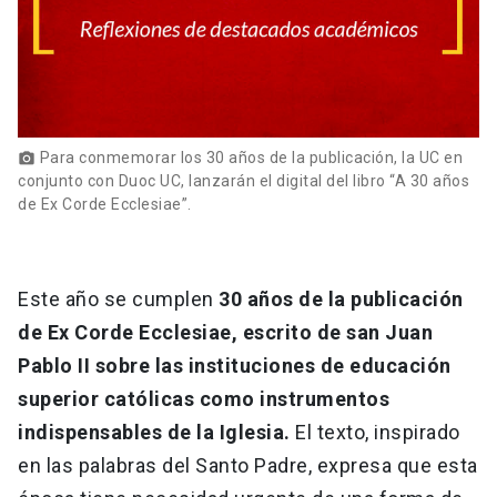
Para conmemorar los 30 años de la publicación, la UC en
photo_camera
conjunto con Duoc UC, lanzarán el digital del libro “A 30 años
de Ex Corde Ecclesiae”.
Este año se cumplen
30 años de la publicación
de Ex Corde Ecclesiae, escrito de san Juan
Pablo II sobre las instituciones de educación
superior católicas como instrumentos
indispensables de la Iglesia.
El texto, inspirado
en las palabras del Santo Padre, expresa que esta