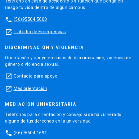
Teléfono en caso de accidente o situación que ponga en
riesgo tu vida dentro de algún campus.
phone
(56)95504 5000
launch
Ir al sitio de Emergencias
DISCRIMINACIÓN Y VIOLENCIA
Orientación y apoyo en casos de discriminación, violencia de
género o violencia sexual.
launch
Contacto para apoyo
launch
Más orientación
MEDIACIÓN UNIVERSITARIA
Teléfonos para orientación y consejo si se ha vulnerado
alguno de tus derechos en la universidad.
phone
(56)95504 1691