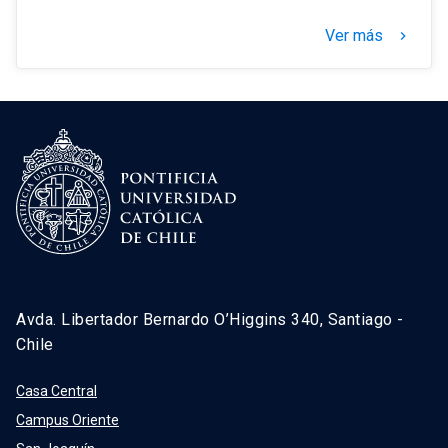
Ver más
keyboard_arrow_right
Avda. Libertador Bernardo O’Higgins 340, Santiago -
Chile
Casa Central
Campus Oriente