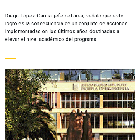
Universidad
Diego López-García, jefe del área, señaló que este
keyboard_arrow_down
Información para
logro es la consecuencia de un conjunto de acciones
implementadas en los últimos años destinadas a
Futuros estudiantes
Go to english site
launch
elevar el nivel académico del programa.
Estudiantes
ACCESOS DIRECTOS
Admisión
launch
Académicos
Mi Cuenta UC
launch
Personal
Correo UC
launch
launch
Alumni
Mi Portal UC
launch
Padres y familia
Medios
Biblioteca
launch
launch
Vecinos
Donaciones
launch