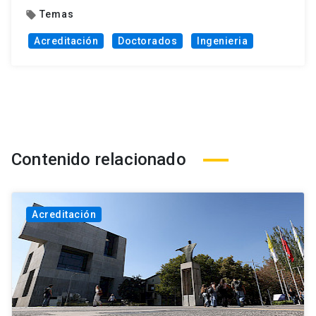
Temas
local_offer
Acreditación
Doctorados
Ingenieria
Contenido relacionado
Acreditación