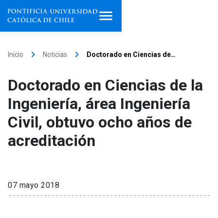
Inicio
keyboard_arrow_right
keyboard_arrow_right
Inicio
Noticias
Doctorado en Ciencias de…
Programas de estudio
Doctorado en Ciencias de la
Facultades, escuelas e
Ingeniería, área Ingeniería
institutos
Civil, obtuvo ocho años de
Investigación
acreditación
Internacionalización
launch
Extensión
07 mayo 2018
Vinculación