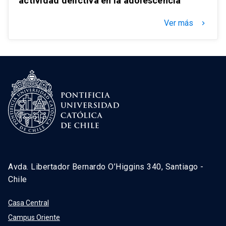
actividad delictiva en la adolescencia
Ver más
keyboard_arrow_right
Avda. Libertador Bernardo O’Higgins 340, Santiago -
Chile
Casa Central
Campus Oriente