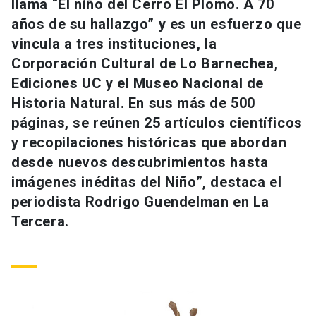
llama “El niño del Cerro El Plomo. A 70
Universidad
años de su hallazgo” y es un esfuerzo que
vincula a tres instituciones, la
keyboard_arrow_down
Información para
Corporación Cultural de Lo Barnechea,
Futuros estudiantes
Go to english site
Ediciones UC y el Museo Nacional de
launch
Historia Natural. En sus más de 500
Estudiantes
ACCESOS DIRECTOS
páginas, se reúnen 25 artículos científicos
y recopilaciones históricas que abordan
Admisión
launch
Académicos
desde nuevos descubrimientos hasta
Mi Cuenta UC
launch
imágenes inéditas del Niño”, destaca el
Personal
periodista Rodrigo Guendelman en La
Correo UC
launch
launch
Alumni
Tercera.
Mi Portal UC
launch
Padres y familia
Medios
Biblioteca
launch
launch
Vecinos
Donaciones
launch