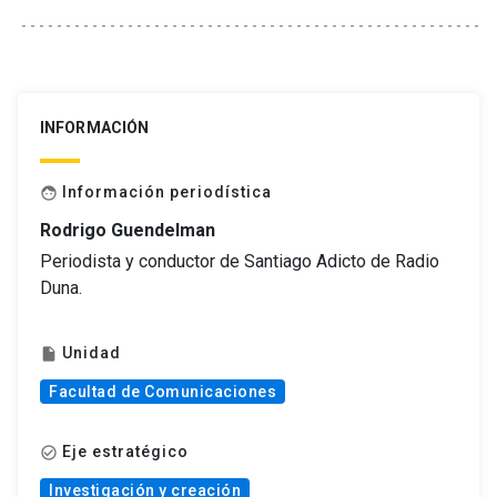
INFORMACIÓN
Información periodística
face
Rodrigo Guendelman
Periodista y conductor de Santiago Adicto de Radio
Duna.
Unidad
insert_drive_file
Facultad de Comunicaciones
Eje estratégico
check_circle_outline
Investigación y creación