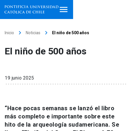
Inicio
keyboard_arrow_right
keyboard_arrow_right
Inicio
Noticias
El niño de 500 años
Programas de estudio
El niño de 500 años
Facultades, escuelas e
institutos
Investigación
19 junio 2025
Internacionalización
launch
Extensión
“Hace pocas semanas se lanzó el libro
más completo e importante sobre este
Vinculación
hito de la arqueología sudamericana. Se