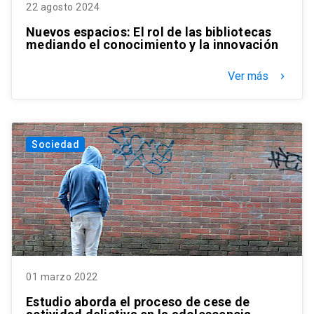
22 agosto 2024
Nuevos espacios: El rol de las bibliotecas
mediando el conocimiento y la innovación
Ver más
keyboard_arrow_right
Sociedad
01 marzo 2022
Estudio aborda el proceso de cese de