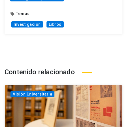
Temas
local_offer
Investigación
Libros
Contenido relacionado
Visión Universitaria