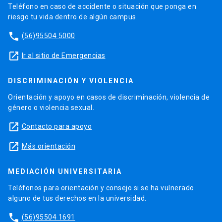
Teléfono en caso de accidente o situación que ponga en
riesgo tu vida dentro de algún campus.
phone
(56)95504 5000
launch
Ir al sitio de Emergencias
DISCRIMINACIÓN Y VIOLENCIA
Orientación y apoyo en casos de discriminación, violencia de
género o violencia sexual.
launch
Contacto para apoyo
launch
Más orientación
MEDIACIÓN UNIVERSITARIA
Teléfonos para orientación y consejo si se ha vulnerado
alguno de tus derechos en la universidad.
phone
(56)95504 1691