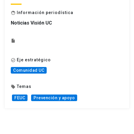
Información periodística
face
Noticias Visión UC
insert_drive_file
Eje estratégico
check_circle_outline
Comunidad UC
Temas
local_offer
FEUC
Prevención y apoyo