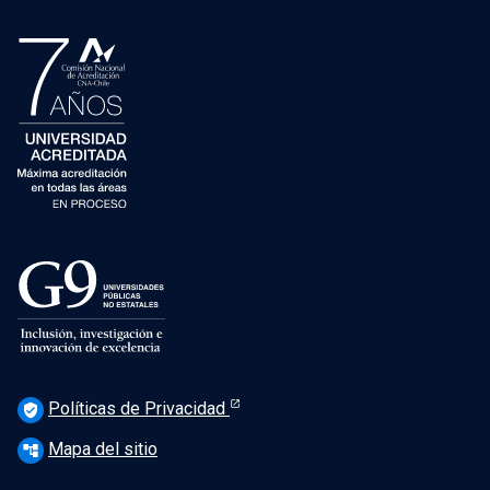
Políticas de Privacidad
verified_user
Mapa del sitio
account_tree