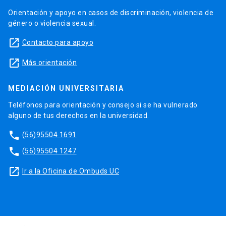
Orientación y apoyo en casos de discriminación, violencia de
género o violencia sexual.
launch
Contacto para apoyo
launch
Más orientación
MEDIACIÓN UNIVERSITARIA
Teléfonos para orientación y consejo si se ha vulnerado
alguno de tus derechos en la universidad.
phone
(56)95504 1691
phone
(56)95504 1247
launch
Ir a la Oficina de Ombuds UC