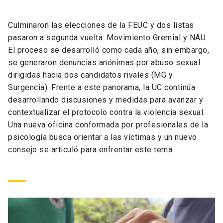
Universidad
Culminaron las elecciones de la FEUC y dos listas
keyboard_arrow_down
Información para
pasaron a segunda vuelta: Movimiento Gremial y NAU.
El proceso se desarrolló como cada año, sin embargo,
Futuros estudiantes
Go to english site
launch
se generaron denuncias anónimas por abuso sexual
dirigidas hacia dos candidatos rivales (MG y
Estudiantes
ACCESOS DIRECTOS
Surgencia). Frente a este panorama, la UC continúa
desarrollando discusiones y medidas para avanzar y
Admisión
launch
Académicos
contextualizar el protocolo contra la violencia sexual.
Mi Cuenta UC
launch
Una nueva oficina conformada por profesionales de la
Personal
psicología busca orientar a las víctimas y un nuevo
Correo UC
launch
consejo se articuló para enfrentar este tema.
launch
Alumni
Mi Portal UC
launch
Padres y familia
Medios
Biblioteca
launch
launch
Vecinos
Donaciones
launch