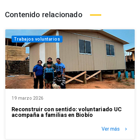
Contenido relacionado
Trabajos voluntarios
19 marzo 2026
Reconstruir con sentido: voluntariado UC
acompaña a familias en Biobío
Ver más
keyboard_arrow_right