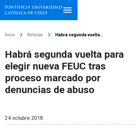
Inicio
keyboard_arrow_right
keyboard_arrow_right
Inicio
Noticias
Habrá segunda vuelta…
Programas de estudio
Habrá segunda vuelta para
Facultades, escuelas e
elegir nueva FEUC tras
institutos
proceso marcado por
Investigación
denuncias de abuso
Internacionalización
launch
Extensión
24 octubre 2018
Vinculación