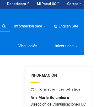
Donaciones
Mi Portal UC
Correo
arrow_drop_down
Información para
English Site
language
arrow_drop_down
oloquio de
Vinculación
Universidad
rop_down
arrow_drop_down
INFORMACIÓN
Información periodística
face
Ana María Bolumburu
Dirección de Comunicaciones UC