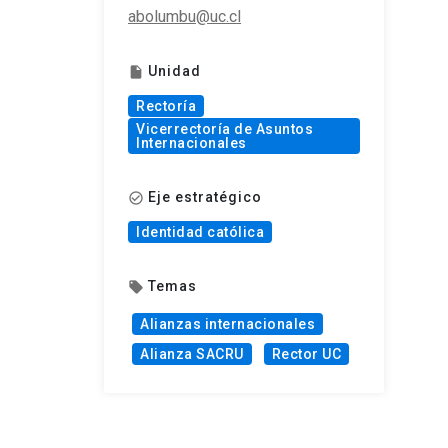
abolumbu@uc.cl
Unidad
insert_drive_file
Rectoría
Vicerrectoría de Asuntos
Internacionales
Eje estratégico
check_circle_outline
Identidad católica
Temas
local_offer
Alianzas internacionales
Alianza SACRU
Rector UC