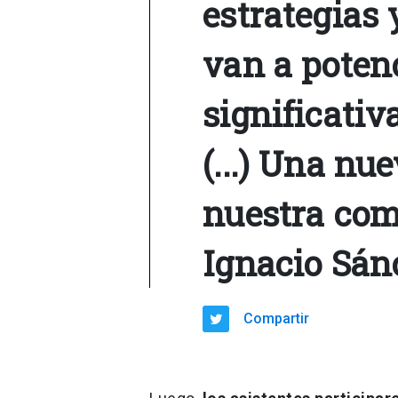
estrategias 
van a poten
significativa
(...) Una nu
nuestra co
Ignacio Sánc
Compartir