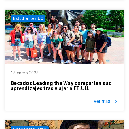
Estudiantes UC
18 enero 2023
Becados Leading the Way comparten sus
aprendizajes tras viajar a EE.UU.
Ver más
keyboard_arrow_right