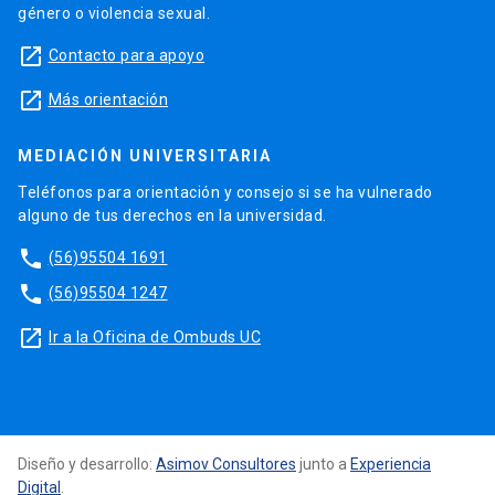
género o violencia sexual.
launch
Contacto para apoyo
launch
Más orientación
MEDIACIÓN UNIVERSITARIA
Teléfonos para orientación y consejo si se ha vulnerado
alguno de tus derechos en la universidad.
phone
(56)95504 1691
phone
(56)95504 1247
launch
Ir a la Oficina de Ombuds UC
Diseño y desarrollo:
Asimov Consultores
junto a
Experiencia
Digital
.