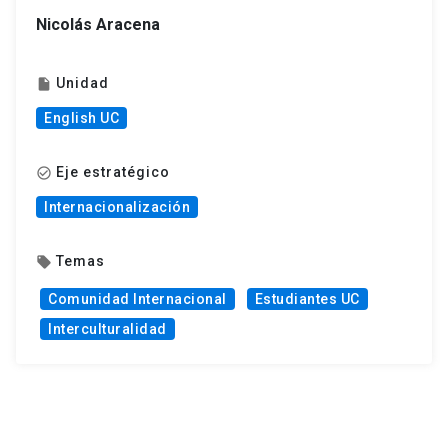
Nicolás Aracena
Unidad
insert_drive_file
English UC
Eje estratégico
check_circle_outline
Internacionalización
Temas
local_offer
Comunidad Internacional
Estudiantes UC
Interculturalidad