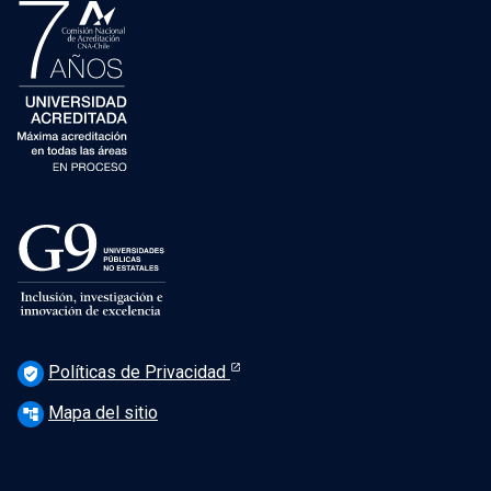
Políticas de Privacidad
verified_user
Mapa del sitio
account_tree