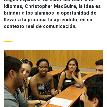
Universidad
Idiomas, Christopher MacGuire, la idea es
brindar a los alumnos la oportunidad de
keyboard_arrow_down
Información para
llevar a la práctica lo aprendido, en un
contexto real de comunicación.
Futuros estudiantes
Go to english site
launch
Estudiantes
ACCESOS DIRECTOS
Admisión
launch
Académicos
Mi Cuenta UC
launch
Personal
Correo UC
launch
launch
Alumni
Mi Portal UC
launch
Padres y familia
Medios
Biblioteca
launch
launch
Vecinos
Donaciones
launch