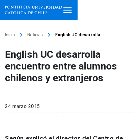
Inicio
keyboard_arrow_right
keyboard_arrow_right
Inicio
Noticias
English UC desarrolla…
Programas de estudio
English UC desarrolla
Facultades, escuelas e
encuentro entre alumnos
institutos
chilenos y extranjeros
Investigación
Internacionalización
launch
24 marzo 2015
Extensión
Vinculación
Según explicó el director del Centro de